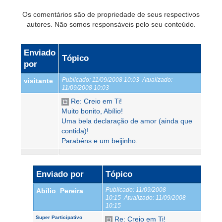
Os comentários são de propriedade de seus respectivos
autores. Não somos responsáveis pelo seu conteúdo.
Enviado
Tópico
por
Publicado:
11/09/2008 10:03
Atualizado:
visitante
11/09/2008 10:03
Re: Creio em Ti!
Muito bonito, Abílio!
Uma bela declaração de amor (ainda que
contida)!
Parabéns e um beijinho.
Enviado por
Tópico
Publicado:
11/09/2008
Abílio_Pereira
10:15
Atualizado:
11/09/2008
10:15
Super Participativo
Re: Creio em Ti!