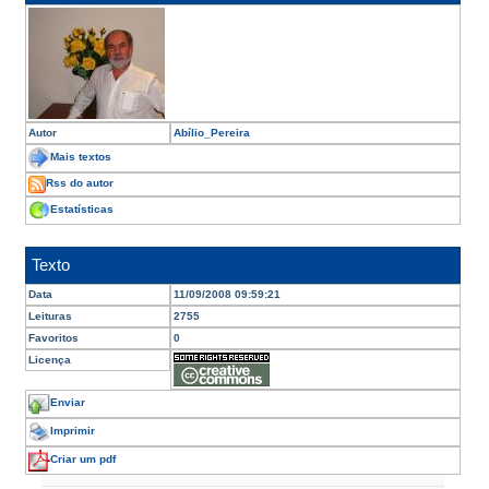
Autor
Abílio_Pereira
Mais textos
Rss do autor
Estatísticas
Texto
Data
11/09/2008 09:59:21
Leituras
2755
Favoritos
0
Licença
Enviar
Imprimir
Criar um pdf