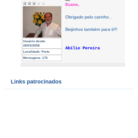
Diana,
Obrigado pelo carinho...
Beijinhos também para ti!!!
Usuário desde:
28/03/2008
Abílio Pereira
Localidade:
Porto
Mensagens:
176
Links patrocinados