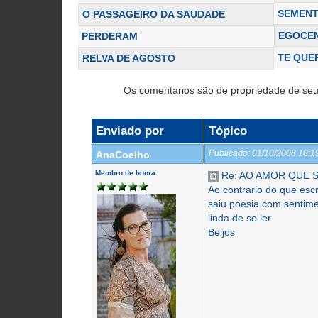
SEMENT
O PASSAGEIRO DA SAUDADE
EGOCE
PERDERAM
TE QUE
RELVA DE AGOSTO
Os comentários são de propriedade de seu
Enviado por
Tópico
Publicado:
01/10/2008 18:
AnaCoelho
Membro de honra
Re: AO AMOR QUE S
Ao contrario do que esc
saiu poesia com sentime
linda de se ler.
Beijos