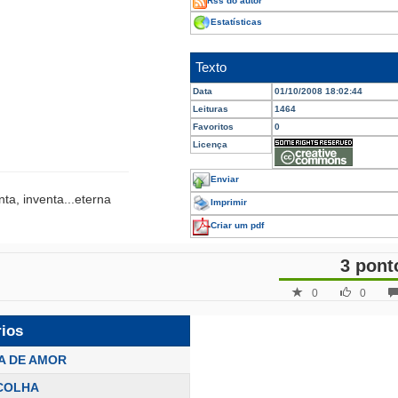
Rss do autor
Estatísticas
Texto
Data
01/10/2008 18:02:44
Leituras
1464
Favoritos
0
Licença
Enviar
nta, inventa...eterna
Imprimir
Criar um pdf
3 pont
0
0
rios
A DE AMOR
COLHA