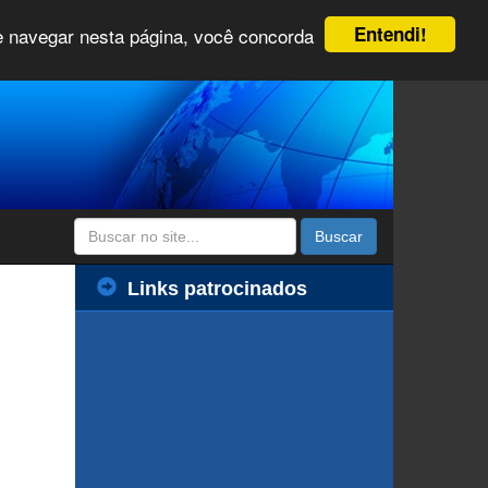
Entendi!
 e navegar nesta página, você concorda
Buscar
Links patrocinados