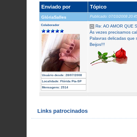
Enviado por
Tópico
Publicado:
07/10/2008 20:
GlóriaSalles
Colaborador
Re: AO AMOR QUE S
Às vezes precisamos cala
Palavras delicadas que
Beijos!!!
Usuário desde:
28/07/2008
Localidade:
Flórida Pta-SP
Mensagens:
2514
Links patrocinados