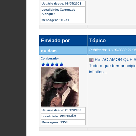
Usuário desde:
09/05/2008
Localidade:
Carregado-
Alenquer
Mensagens:
11251
Enviado por
Tópico
Publicado:
01/10/2008 21:
quidam
Colaborador
Re: AO AMOR QUE S
Tudo o que tem principi
infinitos...
Usuário desde:
29/12/2006
Localidade:
PORTIMÃO
Mensagens:
1354