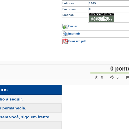
Leituras
1869
Favoritos
0
Licença
Enviar
Imprimir
Criar um pdf
0 pont
0
0
rios
ho a seguir.
r permanecia.
sem você, sigo em frente.
.