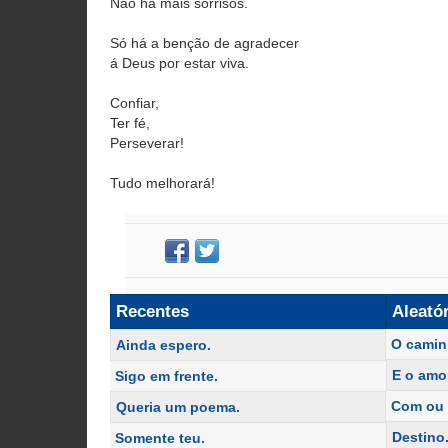
Não há mais sorrisos.
Só há a benção de agradecer
á Deus por estar viva.
Confiar,
Ter fé,
Perseverar!
Tudo melhorará!
Recentes
Aleató
O camin
Ainda espero.
E o amo
Sigo em frente.
Com ou 
Queria um poema.
Destino
Somente teu.