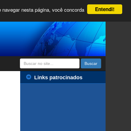
Entendi!
 e navegar nesta página, você concorda
Buscar
Links patrocinados