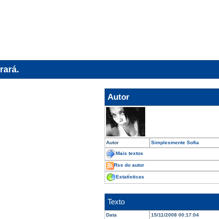
rará.
Autor
Autor
Simplesmente Sofia
Mais textos
Rss do autor
Estatísticas
Texto
Data
15/11/2008 00:17:04