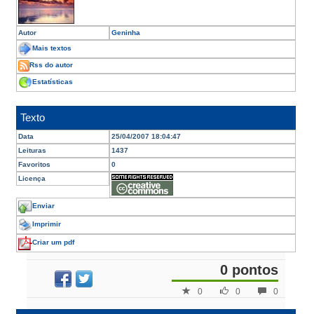
Autor
Geninha
Mais textos
Rss do autor
Estatísticas
Texto
Data
25/04/2007 18:04:47
Leituras
1437
Favoritos
0
Licença
Enviar
Imprimir
Criar um pdf
0 pontos
0
0
0