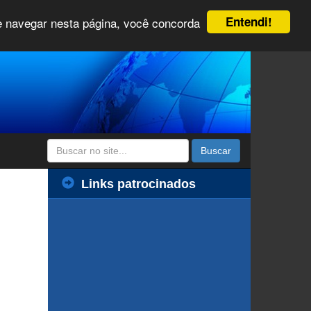
Entendi!
 e navegar nesta página, você concorda
Buscar
Links patrocinados