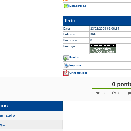
Estatísticas
Texto
Data
13/02/2009 02:06:34
Leituras
999
Favoritos
0
Licença
Enviar
Imprimir
Criar um pdf
0 pont
0
0
rios
amizade
nça