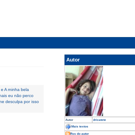
Autor
 e A minha bela
mais eu não perco
e desculpa por isso
Autor
dricatete
Mais textos
Rss do autor