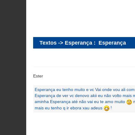
Textos -> Esperança
:
Esperança
Ester
Esperança eu tenho muito e vc Vai onde vou ali com
Esperança de ver vc denovo akii eu não volto mais 
aminha Esperança até não vai eu te amo muito
m
mais eu tenho q ir ebora xau adeus
!