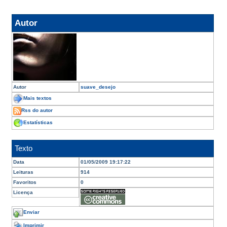
Autor
Autor
suave_desejo
Mais textos
Rss do autor
Estatísticas
Texto
Data
01/05/2009 19:17:22
Leituras
914
Favoritos
0
Licença
Enviar
Imprimir