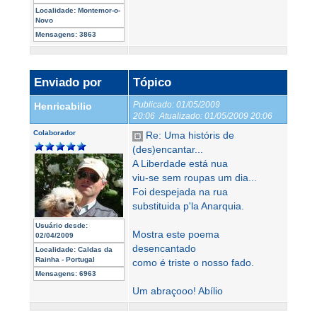
Localidade:
Montemor-o-
Novo
Mensagens:
3863
Enviado por
Tópico
Publicado:
01/05/2009
Henricabilio
20:06
Atualizado:
01/05/2009 20:06
Colaborador
Re: Uma históris de
(des)encantar...
A Liberdade está nua
viu-se sem roupas um dia...
Foi despejada na rua
substituida p'la Anarquia.
Usuário desde:
Mostra este poema
02/04/2009
desencantado
Localidade:
Caldas da
Rainha - Portugal
como é triste o nosso fado.
Mensagens:
6963
Um abraçooo! Abílio