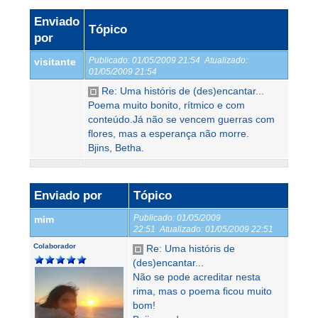
Enviado
Tópico
por
Publicado:
01/05/2009 21:54
Atualizado:
visitante
01/05/2009 21:54
Re: Uma históris de (des)encantar...
Poema muito bonito, rítmico e com
conteúdo.Já não se vencem guerras com
flores, mas a esperança não morre.
Bjins, Betha.
Enviado por
Tópico
Publicado:
01/05/2009
mim
22:51
Atualizado:
01/05/2009 22:51
Colaborador
Re: Uma históris de
(des)encantar...
Não se pode acreditar nesta
rima, mas o poema ficou muito
bom!