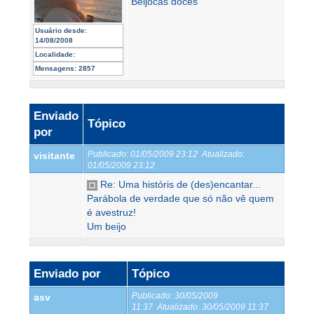
Beijocas doces
Usuário desde:
14/08/2008
Localidade:
Mensagens:
2857
Enviado
Tópico
por
Publicado:
01/05/2009 23:12
Atualizado:
visitante
01/05/2009 23:12
Re: Uma históris de (des)encantar...
Parábola de verdade que só não vê quem
é avestruz!
Um beijo
Enviado por
Tópico
Publicado:
30/05/2009
asv
11:37
Atualizado:
30/05/2009 11:37