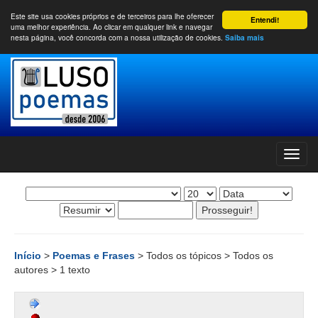
Este site usa cookies próprios e de terceiros para lhe oferecer
Entendi!
uma melhor experiência. Ao clicar em qualquer link e navegar
nesta página, você concorda com a nossa utilização de cookies.
Saiba mais
Início
>
Poemas e Frases
> Todos os tópicos > Todos os
autores > 1 texto