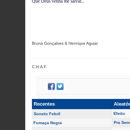
Que Deus venha me salvar...
Bruna Gonçalves & Henrique Aguiar
C.H.A.F.
Recentes
Aleató
Efeito
Soneto Febril
Pra Sem
Fumaça Negra