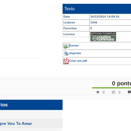
Texto
Data
16/12/2010 14:09:24
Leituras
1546
Favoritos
0
Licença
Enviar
Imprimir
Criar um pdf
0 pont
0
0
rios
pre Vou Te Amar