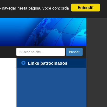
Entendi!
 e navegar nesta página, você concorda
Buscar
Links patrocinados