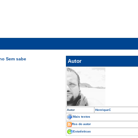
nho Sem sabe
Autor
Autor
HenriqueC
Mais textos
Rss do autor
Estatísticas