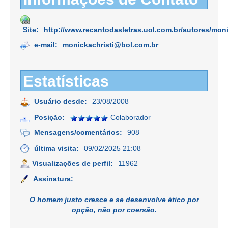
Site:
http://www.recantodasletras.uol.com.br/autores/moni
e-mail:
monickachristi@bol.com.br
Estatísticas
Usuário desde:
23/08/2008
Posição:
Colaborador
Mensagens/comentários:
908
última visita:
09/02/2025 21:08
Visualizações de perfil:
11962
Assinatura:
O homem justo cresce e se desenvolve ético por
opção, não por coersão.