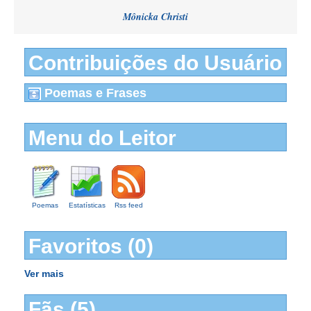
Mônicka Christi
Contribuições do Usuário
Poemas e Frases
Menu do Leitor
Poemas
Estatísticas
Rss feed
Favoritos (0)
Ver mais
Fãs (5)