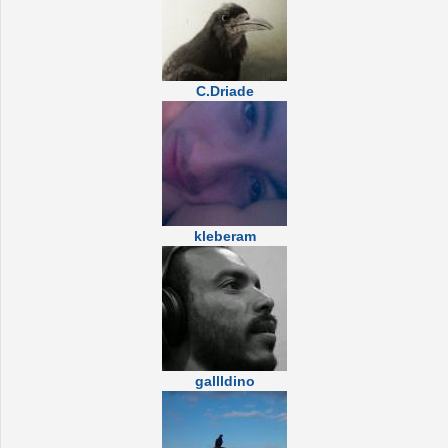
C.Driade
kleberam
gallldino