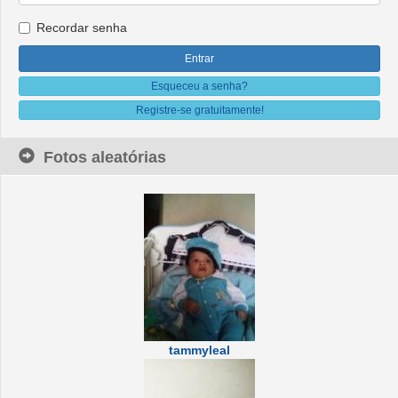
Recordar senha
Esqueceu a senha?
Registre-se gratuitamente!
Fotos aleatórias
tammyleal