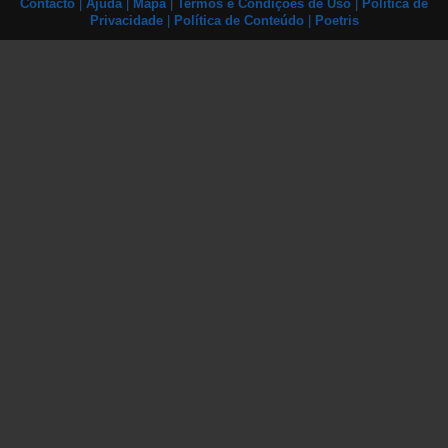
Contacto
|
Ajuda
|
Mapa
|
Termos e Condições de Uso
|
Política de
Privacidade
|
Política de Conteúdo
|
Poetris