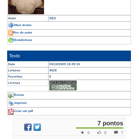
Autor
GE3
Mais textos
Rss do autor
Estatísticas
Texto
Data
03/10/2009 10:39:10
Leituras
4628
Favoritos
0
Licença
Enviar
Imprimir
Criar um pdf
7 pontos
0
0
7