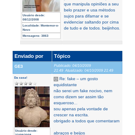
que manipula opiniões a seu
belo prazer e usa métodos
Usuário desde:
sujos para difamar e se
08/12/2008
evidenciar saltando por cima
Localidade:
Montemor-o-
de tudo e de todos. beijinhos.
Novo
Mensagens:
3863
Enviado por
Tópico
Publicado:
04/10/2009
GE3
21:49
Atualizado:
04/10/2009 21:49
Da casa!
Re: fake – um gosto
equidistante
não serei um fake nocivo, nem
como dizem ser assim tão
esqueroso...
sou apenas pela vontade de
crescer na escrita.
obrigado a todos que comentaram
Usuário desde:
abraços e beijos
22/09/2008