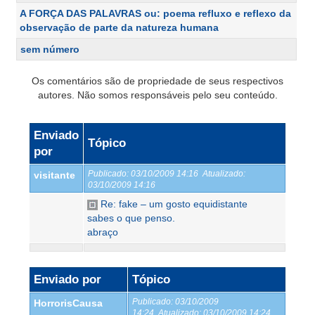
A FORÇA DAS PALAVRAS ou: poema refluxo e reflexo da
observação de parte da natureza humana
sem número
Os comentários são de propriedade de seus respectivos
autores. Não somos responsáveis pelo seu conteúdo.
Enviado
Tópico
por
Publicado:
03/10/2009 14:16
Atualizado:
visitante
03/10/2009 14:16
Re: fake – um gosto equidistante
sabes o que penso.
abraço
Enviado por
Tópico
Publicado:
03/10/2009
HorrorisCausa
14:24
Atualizado:
03/10/2009 14:24