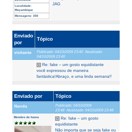
JAG
Localidade:
Moçambique
Mensagens:
350
Enviado
Tópico
por
Publicado:
04/10/2009 23:40
Atualizado:
visitante
04/10/2009 23:40
Re: fake – um gosto equidistante
você expressou de maneira
fantástica!Abraço, e uma linda semana!!
Enviado por
Tópico
Publicado:
04/10/2009
Nanda
23:48
Atualizado:
04/10/2009 23:48
Membro de honra
Re: fake – um gosto
equidistante
Não importa que se seja fake ou