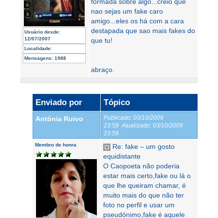
formada sobre algo...creio que
nao sejas um fake caro
amigo...eles os há com a cara
destapada que sao mais fakes do
Usuário desde:
12/07/2007
que tu!
Localidade:
Mensagens:
1988
abraço.
Enviado por
Tópico
Publicado:
03/10/2009
Antónia Ruivo
23:59
Atualizado:
03/10/2009
23:59
Membro de honra
Re: fake – um gosto
equidistante
O Caopoeta não poderia
estar mais certo,fake ou lá o
que lhe queiram chamar, é
muito mais do que não ter
foto no perfil e usar um
pseudónimo,fake é aquele