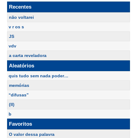
Recentes
não voltarei
v r os s
JS
vdv
a carta reveladora
Aleatórios
quis tudo sem nada poder…
memórias
“difusas”
(II)
b
Favoritos
O valor dessa palavra