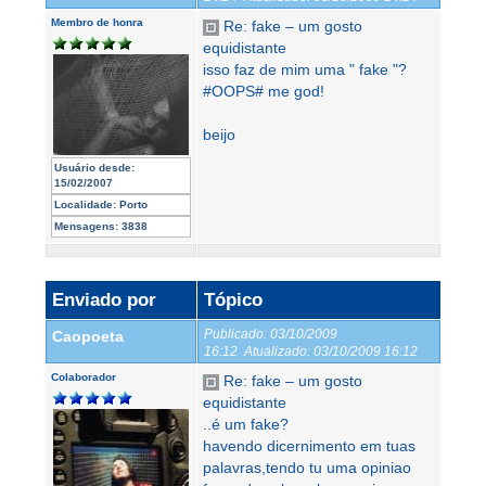
Membro de honra
Re: fake – um gosto
equidistante
isso faz de mim uma " fake "?
#OOPS# me god!
beijo
Usuário desde:
15/02/2007
Localidade:
Porto
Mensagens:
3838
Enviado por
Tópico
Publicado:
03/10/2009
Caopoeta
16:12
Atualizado:
03/10/2009 16:12
Colaborador
Re: fake – um gosto
equidistante
..é um fake?
havendo dicernimento em tuas
palavras,tendo tu uma opiniao