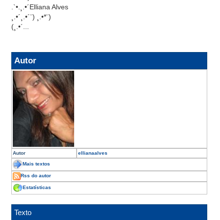
.`•.¸.•´Elliana Alves
¸.•´¸.•´¨) ¸.•*¨)
(¸.•´...
Autor
Autor
ellianaalves
Mais textos
Rss do autor
Estatísticas
Texto