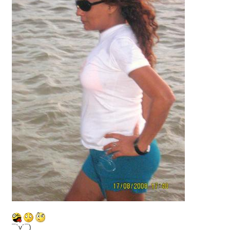
¯`v´¯)