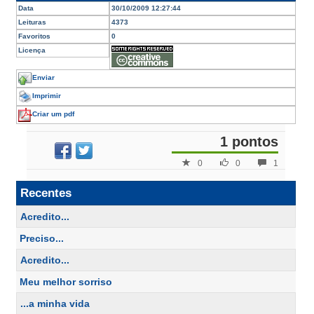
Data
30/10/2009 12:27:44
Leituras
4373
Favoritos
0
Licença
Enviar
Imprimir
Criar um pdf
1 pontos
0
0
1
Recentes
Acredito...
Preciso...
Acredito...
Meu melhor sorriso
...a minha vida