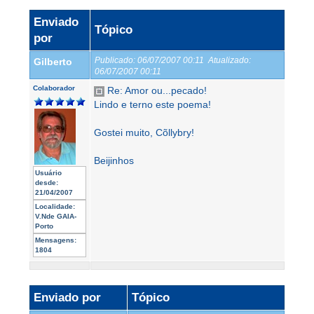
Enviado
Tópico
por
Publicado:
06/07/2007 00:11
Atualizado:
Gilberto
06/07/2007 00:11
Colaborador
Re: Amor ou...pecado!
Lindo e terno este poema!
Gostei muito, Cõllybry!
Beijinhos
Usuário
desde:
21/04/2007
Localidade:
V.Nde GAIA-
Porto
Mensagens:
1804
Enviado por
Tópico