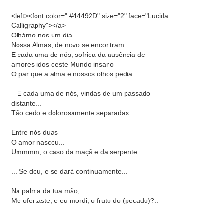
<left><font color=" #44492D" size="2" face="Lucida
Calligraphy"></a>
Olhámo-nos um dia,
Nossa Almas, de novo se encontram...
E cada uma de nós, sofrida da ausência de
amores idos deste Mundo insano
O par que a alma e nossos olhos pedia...
– E cada uma de nós, vindas de um passado
distante...
Tão cedo e dolorosamente separadas…
Entre nós duas
O amor nasceu...
Ummmm, o caso da maçã e da serpente
... Se deu, e se dará continuamente...
Na palma da tua mão,
Me ofertaste, e eu mordi, o fruto do (pecado)?..