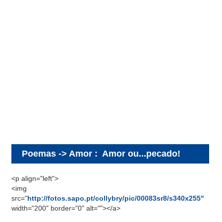
Poemas -> Amor
:
Amor ou...pecado!
<p align="left">
<img
src="
http://fotos.sapo.pt/collybry/pic/00083sr8/s340x255"
width="200" border="0" alt=""></a>