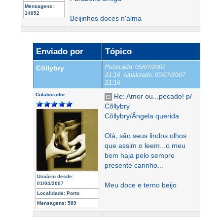
Mensagens:
14852
Beijinhos doces n'alma
Enviado por
Tópico
Publicado:
05/07/2007
Cõllybry
21:16
Atualizado:
05/07/2007
21:16
Colaborador
Re: Amor ou...pecado! p/
Cõllybry
Cõllybry/Ãngela querida
Olá, são seus lindos olhos
que assim o leem...o meu
bem haja pelo sempre
presente carinho...
Usuário desde:
01/04/2007
Meu doce e terno beijo
Localidade:
Porto
Mensagens:
589