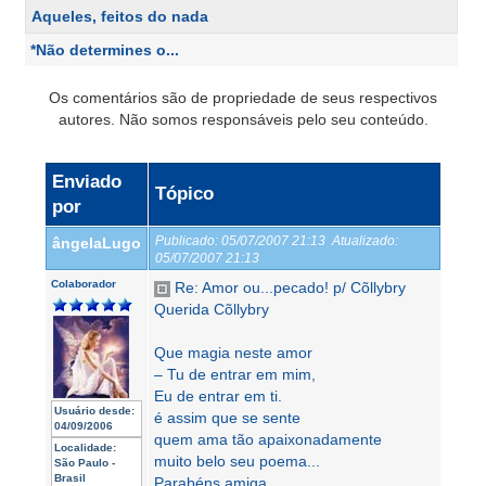
Aqueles, feitos do nada
*Não determines o...
Os comentários são de propriedade de seus respectivos
autores. Não somos responsáveis pelo seu conteúdo.
Enviado
Tópico
por
Publicado:
05/07/2007 21:13
Atualizado:
ângelaLugo
05/07/2007 21:13
Colaborador
Re: Amor ou...pecado! p/ Cõllybry
Querida Cõllybry
Que magia neste amor
– Tu de entrar em mim,
Eu de entrar em ti.
Usuário desde:
é assim que se sente
04/09/2006
quem ama tão apaixonadamente
Localidade:
muito belo seu poema...
São Paulo -
Brasil
Parabéns amiga