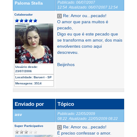
Publicado:
06/07/2007
Paloma Stella
12:54
Atualizado:
06/07/2007 12:54
Colaborador
Re: Amor ou...pecado!
O amor que para muitos é
pecado,
Digo eu que é este pecado que
se transforma em amor, dos mais
envolventes como aqui
descreveu.
Beijinhos
Usuário desde:
23/07/2006
Localidade:
Barueri - SP
Mensagens:
3514
Enviado por
Tópico
Publicado:
22/05/2009
asv
08:22
Atualizado:
22/05/2009 08:22
Super Participativo
Re: Amor ou...pecado!
É preciso confessar o amor.