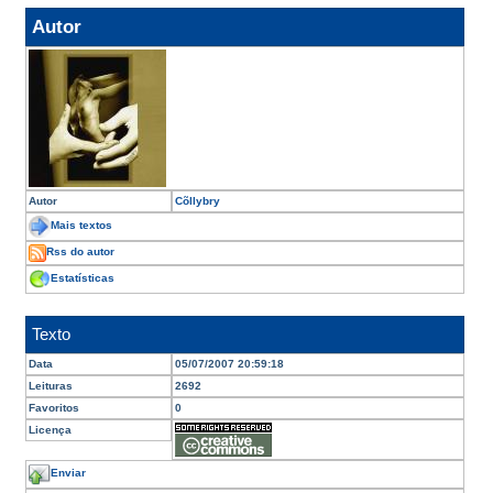
Autor
Autor
Cõllybry
Mais textos
Rss do autor
Estatísticas
Texto
Data
05/07/2007 20:59:18
Leituras
2692
Favoritos
0
Licença
Enviar