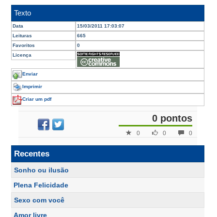
Texto
Data
15/03/2011 17:03:07
Leituras
665
Favoritos
0
Licença
Enviar
Imprimir
Criar um pdf
0 pontos
0
0
0
Recentes
Sonho ou ilusão
Plena Felicidade
Sexo com você
Amor livre