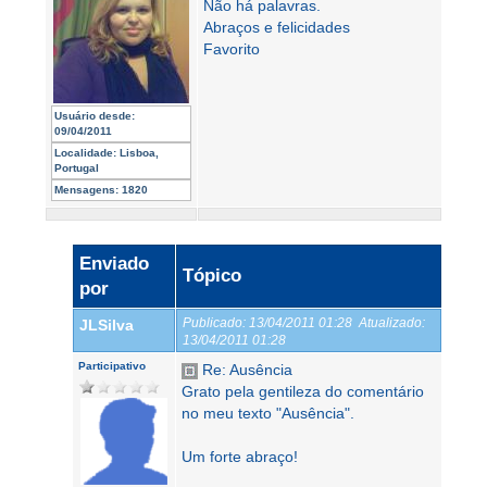
Não há palavras.
Abraços e felicidades
Favorito
Usuário desde:
09/04/2011
Localidade:
Lisboa,
Portugal
Mensagens:
1820
Enviado
Tópico
por
Publicado:
13/04/2011 01:28
Atualizado:
JLSilva
13/04/2011 01:28
Participativo
Re: Ausência
Grato pela gentileza do comentário
no meu texto "Ausência".
Um forte abraço!