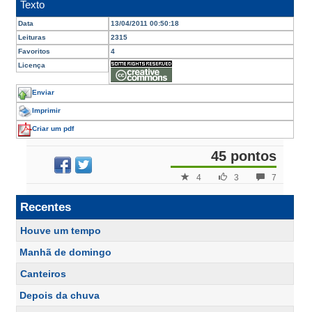
Texto
Data
13/04/2011 00:50:18
Leituras
2315
Favoritos
4
Licença
Enviar
Imprimir
Criar um pdf
45 pontos
4
3
7
Recentes
Houve um tempo
Manhã de domingo
Canteiros
Depois da chuva