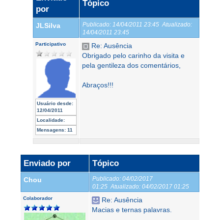
Tópico
por
Publicado:
14/04/2011 23:45
Atualizado:
JLSilva
14/04/2011 23:45
Participativo
Re: Ausência
Obrigado pelo carinho da visita e
pela gentileza dos comentários,
Abraços!!!
Usuário desde:
12/04/2011
Localidade:
Mensagens:
11
Enviado por
Tópico
Publicado:
04/02/2017
Chou
01:25
Atualizado:
04/02/2017 01:25
Colaborador
Re: Ausência
Macias e ternas palavras.