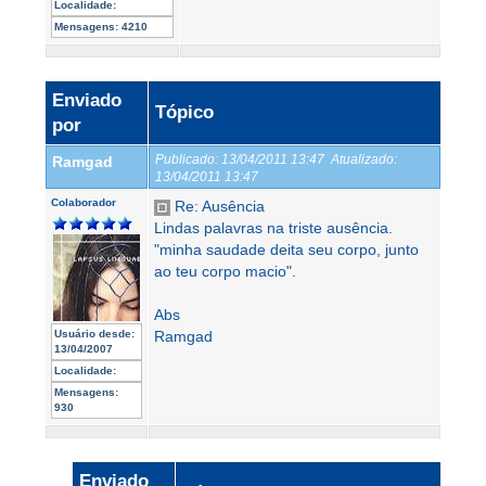
Localidade:
Mensagens:
4210
Enviado
Tópico
por
Publicado:
13/04/2011 13:47
Atualizado:
Ramgad
13/04/2011 13:47
Colaborador
Re: Ausência
Lindas palavras na triste ausência.
"minha saudade deita seu corpo, junto
ao teu corpo macio".
Abs
Usuário desde:
Ramgad
13/04/2007
Localidade:
Mensagens:
930
Enviado