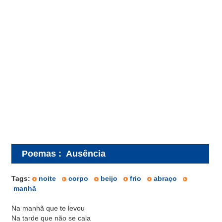
Poemas
:
Ausência
Tags:
noite
corpo
beijo
frio
abraço
manhã
Na manhã que te levou
Na tarde que não se cala