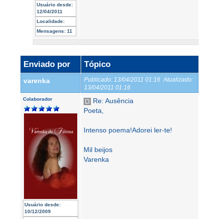
Usuário desde:
12/04/2011
Localidade:
Mensagens:
11
Enviado por
Tópico
Publicado:
13/04/2011 01:16
Atualizado:
varenka
13/04/2011 01:16
Colaborador
Re: Ausência
Poeta,
Intenso poema!Adorei ler-te!
Mil beijos
Varenka
Usuário desde:
10/12/2009