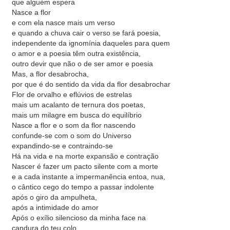
que alguém espera
Nasce a flor
e com ela nasce mais um verso
e quando a chuva cair o verso se fará poesia,
independente da ignomínia daqueles para quem
o amor e a poesia têm outra existência,
outro devir que não o de ser amor e poesia
Mas, a flor desabrocha,
por que é do sentido da vida da flor desabrochar
Flor de orvalho e eflúvios de estrelas
mais um acalanto de ternura dos poetas,
mais um milagre em busca do equilíbrio
Nasce a flor e o som da flor nascendo
confunde-se com o som do Universo
expandindo-se e contraindo-se
Há na vida e na morte expansão e contração
Nascer é fazer um pacto silente com a morte
e a cada instante a impermanência entoa, nua,
o cântico cego do tempo a passar indolente
após o giro da ampulheta,
após a intimidade do amor
Após o exílio silencioso da minha face na
candura do teu colo