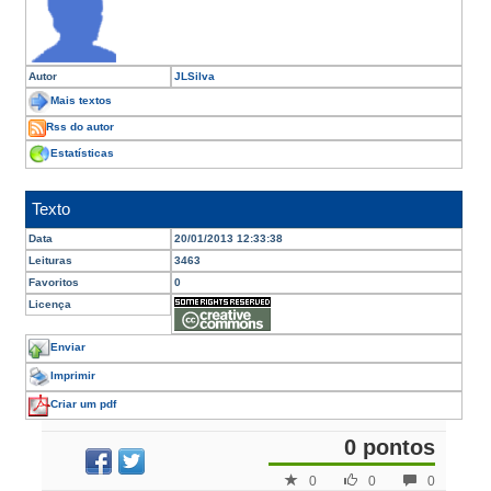
Autor
JLSilva
Mais textos
Rss do autor
Estatísticas
Texto
Data
20/01/2013 12:33:38
Leituras
3463
Favoritos
0
Licença
Enviar
Imprimir
Criar um pdf
0 pontos
0
0
0