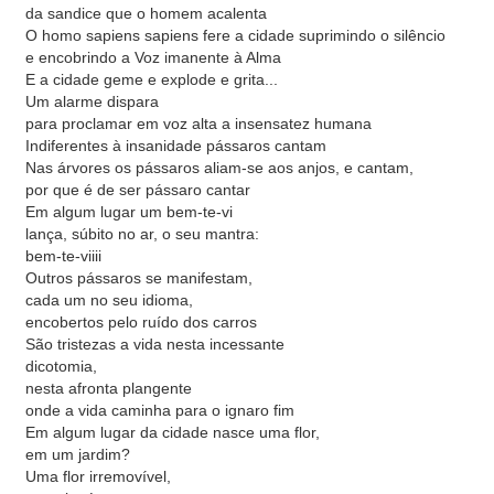
da sandice que o homem acalenta
O homo sapiens sapiens fere a cidade suprimindo o silêncio
e encobrindo a Voz imanente à Alma
E a cidade geme e explode e grita...
Um alarme dispara
para proclamar em voz alta a insensatez humana
Indiferentes à insanidade pássaros cantam
Nas árvores os pássaros aliam-se aos anjos, e cantam,
por que é de ser pássaro cantar
Em algum lugar um bem-te-vi
lança, súbito no ar, o seu mantra:
bem-te-viiii
Outros pássaros se manifestam,
cada um no seu idioma,
encobertos pelo ruído dos carros
São tristezas a vida nesta incessante
dicotomia,
nesta afronta plangente
onde a vida caminha para o ignaro fim
Em algum lugar da cidade nasce uma flor,
em um jardim?
Uma flor irremovível,