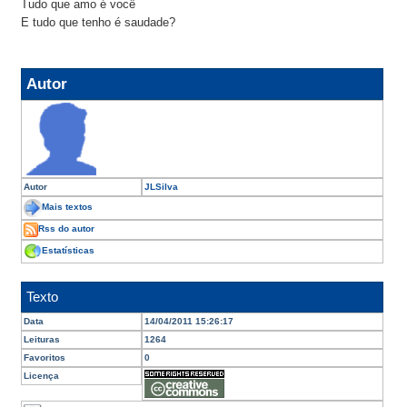
Tudo que amo é você
E tudo que tenho é saudade?
Autor
Autor
JLSilva
Mais textos
Rss do autor
Estatísticas
Texto
Data
14/04/2011 15:26:17
Leituras
1264
Favoritos
0
Licença