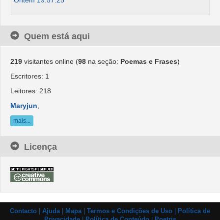
Ontem 19:57:25
Quem está aqui
219
visitantes online (
98
na seção:
Poemas e Frases
)
Escritores: 1
Leitores: 218
Maryjun
,
mais...
Licença
Contacto
|
Ajuda
|
Mapa
|
Termos e Condições de Uso
|
Política de
Privacidade
|
Política de Conteúdo
|
Poetris