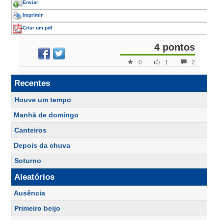
Enviar
Imprimir
Criar um pdf
4 pontos
0
1
2
Recentes
Houve um tempo
Manhã de domingo
Canteiros
Depois da chuva
Soturno
Aleatórios
Ausência
Primeiro beijo