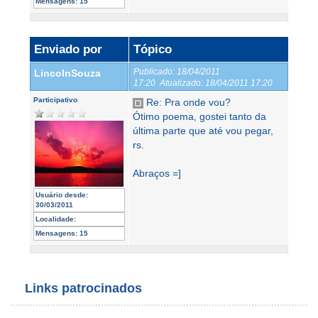
Mensagens:
15
Enviado por
Tópico
Publicado:
18/04/2011
LincolnSouza
17:20
Atualizado:
18/04/2011 17:20
Participativo
Re: Pra onde vou?
Ótimo poema, gostei tanto da
última parte que até vou pegar,
rs.
Abraços =]
Usuário desde:
30/03/2011
Localidade:
Mensagens:
15
Links patrocinados