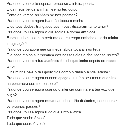
Pra onde vou se te esperar tornou-se a inteira poesia
E os meus beijos aninham-se no teu corpo
Como os versos aninham-se nos poemas?
Pra onde vou se agora tua mão tocou a minha
E os teus dedos, trançados aos meus, disseram tanto amor?
Pra onde vou se agora o dia acorda e dorme em você
E nas minhas noites o perfume do teu corpo embebe o ar da minha
imaginação?
Pra onde vou agora que os meus lábios tocaram os teus
E a sede molha a lembrança dos nossos dias e das nossas noites?
Pra onde vou se a tua ausência é tudo que tenho depois do nosso
amor
E na minha pele o teu gosto fica como o desejo ainda latente?
Pra onde vou se agora quando apago a luz é o seu toque que sinto
na penumbra que me encobre?
Pra onde vou se agora quando o silêncio dormita é a tua voz que
ouço?
Pra onde vou se agora meus caminhos, tão distantes, esqueceram
os próprios passos?
Pra onde vou se agora tudo que sinto é você
Tudo que sonho é você
Tudo que quero é você