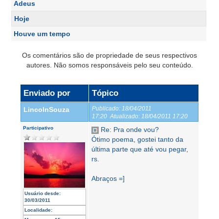
Adeus
Hoje
Houve um tempo
Os comentários são de propriedade de seus respectivos
autores. Não somos responsáveis pelo seu conteúdo.
Enviado por
Tópico
Publicado:
18/04/2011
LincolnSouza
17:20
Atualizado:
18/04/2011 17:20
Participativo
Re: Pra onde vou?
Ótimo poema, gostei tanto da
última parte que até vou pegar,
rs.
Abraços =]
Usuário desde:
30/03/2011
Localidade: