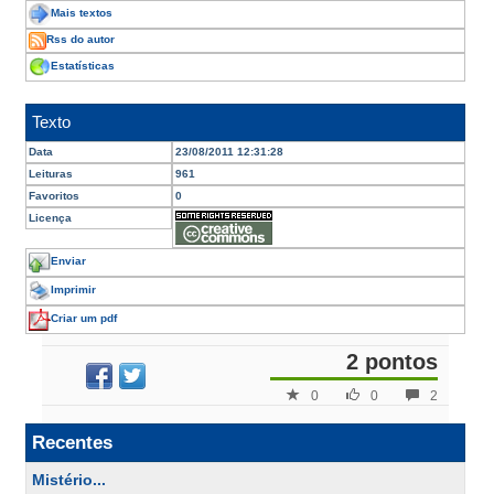
Mais textos
Rss do autor
Estatísticas
Texto
Data
23/08/2011 12:31:28
Leituras
961
Favoritos
0
Licença
Enviar
Imprimir
Criar um pdf
2 pontos
0
0
2
Recentes
Mistério...