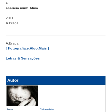
e…
acaricia minh’Alma.
2011
A.Braga
A.Braga
[ Fotografia.e.Algo.Mais ]
Letras & Sensações
Autor
Autor
Chinezzinha