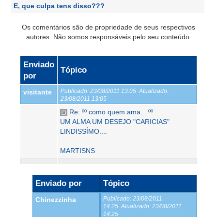
E, que culpa tens disso???
Os comentários são de propriedade de seus respectivos
autores. Não somos responsáveis pelo seu conteúdo.
Enviado
Tópico
por
Publicado:
23/08/2011 13:05
Atualizado:
visitante
23/08/2011 13:05
Re: ºº como quem ama... ºº
UM ALMA UM DESEJO "CARICIAS"
LINDISSÍMO....
MARTISNS
Enviado por
Tópico
Publicado:
23/08/2011
Chinezzinha
14:25
Atualizado:
23/08/2011
14:25