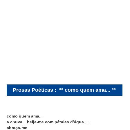
Prosas Poéticas
:
ºº como quem ama... ºº
como quem ama...
a chuva... beija-me com pétalas d’água …
abraça-me