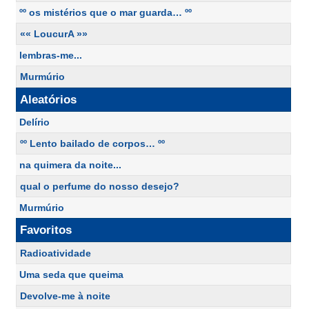
ºº os mistérios que o mar guarda… ºº
«« LoucurA »»
lembras-me...
Murmúrio
Aleatórios
Delírio
ºº Lento bailado de corpos… ºº
na quimera da noite...
qual o perfume do nosso desejo?
Murmúrio
Favoritos
Radioatividade
Uma seda que queima
Devolve-me à noite