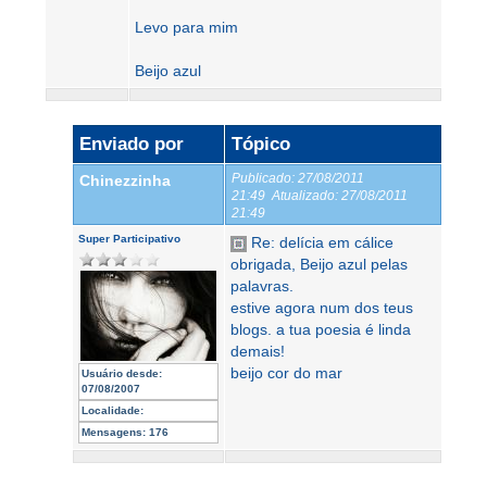
Levo para mim
Beijo azul
Enviado por
Tópico
Publicado:
27/08/2011
Chinezzinha
21:49
Atualizado:
27/08/2011
21:49
Super Participativo
Re: delícia em cálice
obrigada, Beijo azul pelas
palavras.
estive agora num dos teus
blogs. a tua poesia é linda
demais!
beijo cor do mar
Usuário desde:
07/08/2007
Localidade:
Mensagens:
176