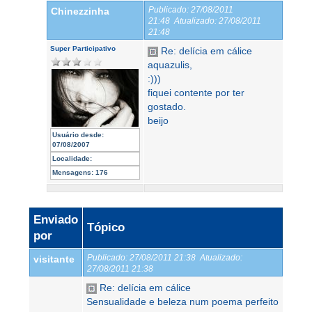
Publicado:
27/08/2011
Chinezzinha
21:48
Atualizado:
27/08/2011
21:48
Super Participativo
Re: delícia em cálice
aquazulis,
:)))
fiquei contente por ter
gostado.
beijo
Usuário desde:
07/08/2007
Localidade:
Mensagens:
176
Enviado
Tópico
por
Publicado:
27/08/2011 21:38
Atualizado:
visitante
27/08/2011 21:38
Re: delícia em cálice
Sensualidade e beleza num poema perfeito