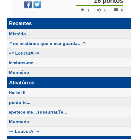
16 pontos
1
0
8
Recentes
Mistério...
ºº os mistérios que o mar guarda… ºº
«« LoucurA »»
lembras-me...
Murmúrio
Aleatórios
Haikai II
perde-te...
apetece.me…sussurrar.Te...
Murmúrio
«« LoucurA »»