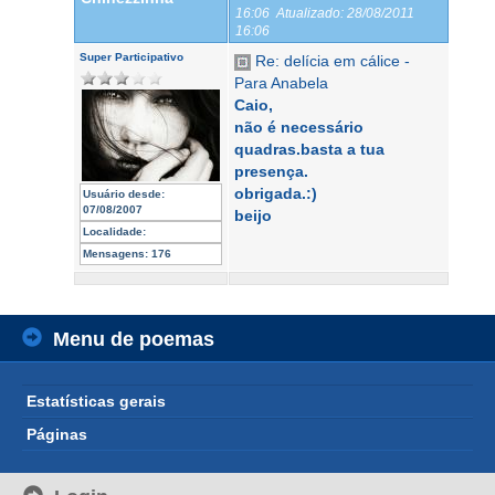
16:06
Atualizado:
28/08/2011
16:06
Super Participativo
Re: delícia em cálice -
Para Anabela
Caio,
não é necessário
quadras.basta a tua
presença.
obrigada.:)
Usuário desde:
07/08/2007
beijo
Localidade:
Mensagens:
176
Menu de poemas
Estatísticas gerais
Páginas