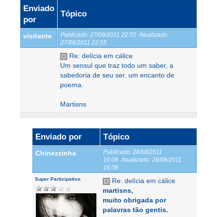
Enviado
Tópico
por
Publicado:
27/08/2011 22:55
Atualizado:
visitante
27/08/2011 22:55
Re: delícia em cálice
Um sensul que traz todo um saber, a
sabedoria de seu ser. um encanto de
poema.
Martisns
Enviado por
Tópico
Publicado:
28/08/2011
Chinezzinha
16:08
Atualizado:
28/08/2011
16:08
Super Participativo
Re: delícia em cálice
martisns,
muito obrigada por
palavras tão gentis.