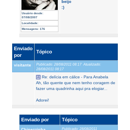
beijo
:)
Usuário desde:
07/08/2007
Localidade:
Mensagens:
176
Enviado
Tópico
por
Publicado:
28/08/2011 08:17
Atualizado:
visitante
28/08/2011 08:17
Re: delícia em cálice - Para Anabela
Ah, tão quente que nem tenho coragem de
fazer uma quadrinha aqui pra elogiar...
Adorei!
Enviado por
Tópico
Publicado:
28/08/2011
Chinezzinha