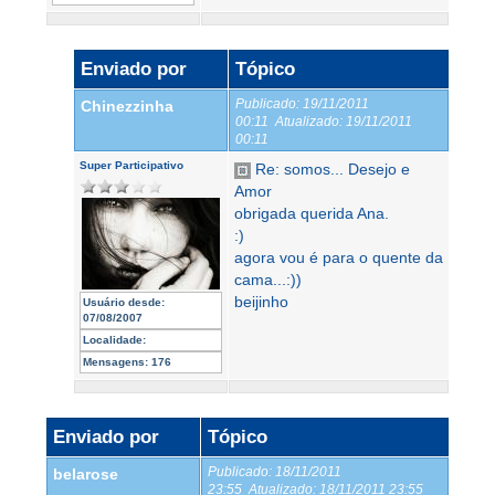
Enviado por
Tópico
Publicado:
19/11/2011
Chinezzinha
00:11
Atualizado:
19/11/2011
00:11
Super Participativo
Re: somos... Desejo e
Amor
obrigada querida Ana.
:)
agora vou é para o quente da
cama...:))
beijinho
Usuário desde:
07/08/2007
Localidade:
Mensagens:
176
Enviado por
Tópico
Publicado:
18/11/2011
belarose
23:55
Atualizado:
18/11/2011 23:55