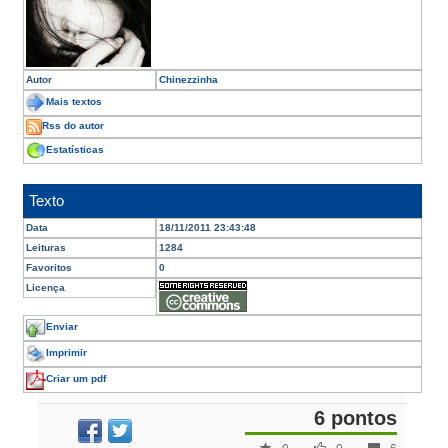
Autor
Chinezzinha
Mais textos
Rss do autor
Estatísticas
Texto
Data
18/11/2011 23:43:48
Leituras
1284
Favoritos
0
Licença
Enviar
Imprimir
Criar um pdf
6 pontos