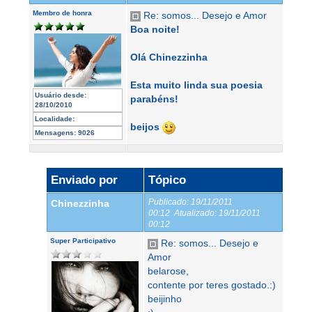
Membro de honra
Re: somos... Desejo e Amor
Boa noite!
Olá Chinezzinha
Esta muito linda sua poesia
Usuário desde:
parabéns!
28/10/2010
Localidade:
beijos
Mensagens:
9026
Enviado por
Tópico
Publicado:
19/11/2011
Chinezzinha
00:12
Atualizado:
19/11/2011
00:12
Super Participativo
Re: somos... Desejo e
Amor
belarose,
contente por teres gostado.:)
beijinho