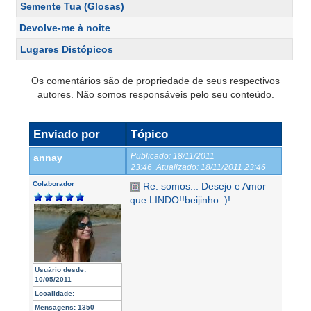
Semente Tua (Glosas)
Devolve-me à noite
Lugares Distópicos
Os comentários são de propriedade de seus respectivos
autores. Não somos responsáveis pelo seu conteúdo.
Enviado por
Tópico
Publicado:
18/11/2011
annay
23:46
Atualizado:
18/11/2011 23:46
Colaborador
Re: somos... Desejo e Amor
que LINDO!!beijinho :)!
Usuário desde:
10/05/2011
Localidade:
Mensagens:
1350