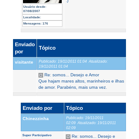
:)
Usuário desde:
07/08/2007
Localidade:
Mensagens:
176
Enviado
Tópico
por
Publicado:
19/11/2011 01:04
Atualizado:
visitante
19/11/2011 01:04
Re: somos... Desejo e Amor
Que hajam mares altos, marinheiros e ilhas
de amor. Parabéns, mais uma vez.
Enviado por
Tópico
Publicado:
19/11/2011
Chinezzinha
02:09
Atualizado:
19/11/2011
02:09
Super Participativo
Re: somos... Desejo e