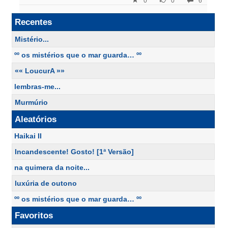
0
0
6
Recentes
Mistério...
ºº os mistérios que o mar guarda… ºº
«« LoucurA »»
lembras-me...
Murmúrio
Aleatórios
Haikai II
Incandescente! Gosto! [1ª Versão]
na quimera da noite...
luxúria de outono
ºº os mistérios que o mar guarda… ºº
Favoritos