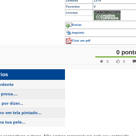
Leituras
1378
Favoritos
0
Licença
Enviar
Imprimir
Criar um pdf
0 pont
0
0
rios
ardente
prosa....
 por dizer...
o em tela pintado...
a tua pele...