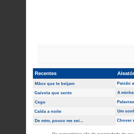
Recentes
Aleató
Paixão 
Mãos que te beijam
A minha 
Gaivota que sente
Palavras
Cego
Um sonh
Caída a noite
Chover n
De mim, pouco me sei...