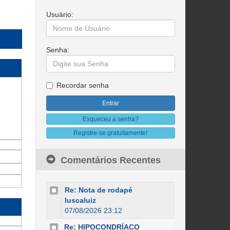
Usuário:
Senha:
Recordar senha
Esqueceu a senha?
Registre-se gratuitamente!
Comentários Recentes
Re: Nota de rodapé
luscaluiz
07/08/2026 23:12
Re: HIPOCONDRÍACO