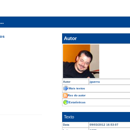
..
jos
Autor
Autor
jguerra
Mais textos
Rss do autor
Estatísticas
Texto
Data
09/03/2012 16:53:07