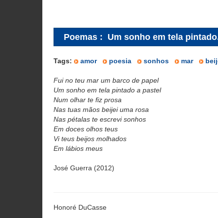
Poemas
:
Um sonho em tela pintado.
Tags:
amor
poesia
sonhos
mar
bei
Fui no teu mar um barco de papel
Um sonho em tela pintado a pastel
Num olhar te fiz prosa
Nas tuas mãos beijei uma rosa
Nas pétalas te escrevi sonhos
Em doces olhos teus
Vi teus beijos molhados
Em lábios meus
José Guerra (2012)
Honoré DuCasse