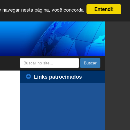
Entendi!
 e navegar nesta página, você concorda
Buscar
Links patrocinados