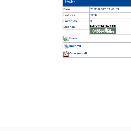
Texto
Data
21/11/2007 03:40:53
Leituras
1116
Favoritos
0
Licença
Enviar
Imprimir
Criar um pdf