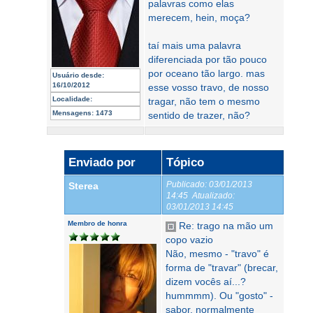
palavras como elas
merecem, hein, moça?
taí mais uma palavra
diferenciada por tão pouco
por oceano tão largo. mas
Usuário desde:
16/10/2012
esse vosso travo, de nosso
Localidade:
tragar, não tem o mesmo
Mensagens:
1473
sentido de trazer, não?
Enviado por
Tópico
Publicado:
03/01/2013
Sterea
14:45
Atualizado:
03/01/2013 14:45
Membro de honra
Re: trago na mão um
copo vazio
Não, mesmo - "travo" é
forma de "travar" (brecar,
dizem vocês aí...?
hummmm). Ou "gosto" -
sabor, normalmente