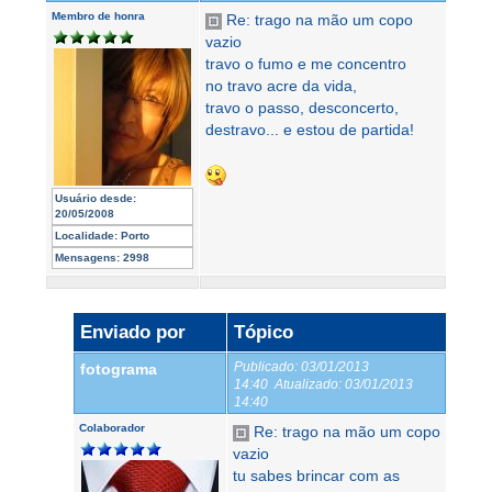
Membro de honra
Re: trago na mão um copo
vazio
travo o fumo e me concentro
no travo acre da vida,
travo o passo, desconcerto,
destravo... e estou de partida!
Usuário desde:
20/05/2008
Localidade:
Porto
Mensagens:
2998
Enviado por
Tópico
Publicado:
03/01/2013
fotograma
14:40
Atualizado:
03/01/2013
14:40
Colaborador
Re: trago na mão um copo
vazio
tu sabes brincar com as