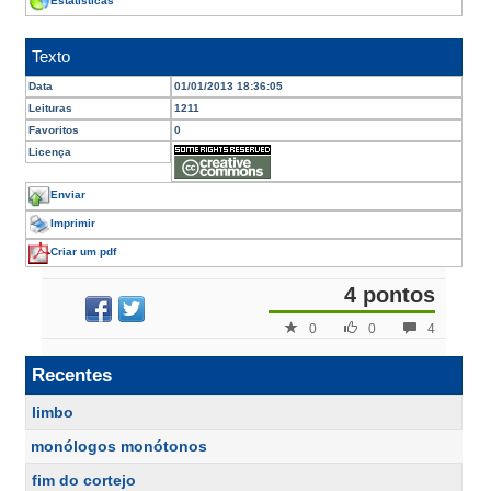
Estatísticas
Texto
Data
01/01/2013 18:36:05
Leituras
1211
Favoritos
0
Licença
Enviar
Imprimir
Criar um pdf
4 pontos
0
0
4
Recentes
limbo
monólogos monótonos
fim do cortejo