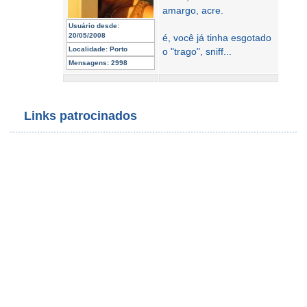
amargo, acre.
Usuário desde:
20/05/2008
é, você já tinha esgotado
Localidade:
Porto
o "trago", sniff...
Mensagens:
2998
Links patrocinados