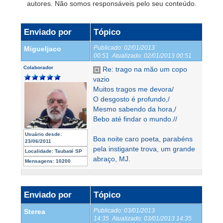
autores. Não somos responsáveis pelo seu conteúdo.
Enviado por
Tópico
Publicado:
02/01/2013
Migueljaco
00:51
Atualizado:
02/01/2013 00:51
Colaborador
Re: trago na mão um copo
vazio
Muitos tragos me devora/
O desgosto é profundo,/
Mesmo sabendo da hora,/
Bebo até findar o mundo.//
Usuário desde:
Boa noite caro poeta, parabéns
23/06/2011
pela instigante trova, um grande
Localidade:
Taubaté SP
abraço, MJ.
Mensagens:
10200
Enviado por
Tópico
Publicado:
03/01/2013
Sterea
14:35
Atualizado:
03/01/2013 14:35