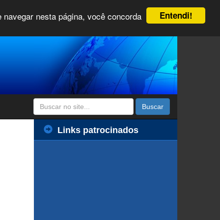
Entendi!
 e navegar nesta página, você concorda
Buscar
Links patrocinados