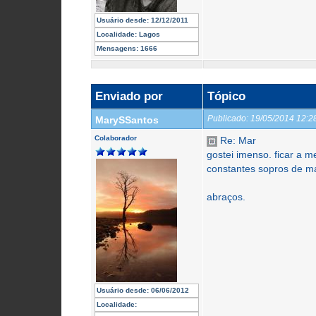
Usuário desde:
12/12/2011
Localidade:
Lagos
Mensagens:
1666
Enviado por
Tópico
Publicado:
19/05/2014 12:
MarySSantos
Colaborador
Re: Mar
gostei imenso. ficar a
constantes sopros de ma
abraços.
Usuário desde:
06/06/2012
Localidade: