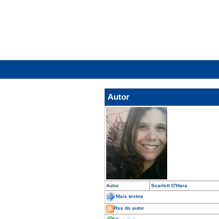
Autor
Autor
Scarlett O'Hara
Mais textos
Rss do autor