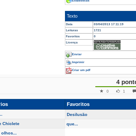
Estatísticas
Texto
Data
03/04/2013 17:11:19
Leituras
1721
Favoritos
0
Licença
Enviar
Imprimir
Criar um pdf
4 pont
0
1
rios
Favoritos
..
Desilusão
e Chiclete
que...
 olhos...