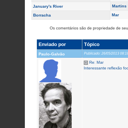
Martins
January's River
Mar
Borracha
Os comentários são de propriedade de seu
Enviado por
Tópico
Publicado:
26/05/2013 08:
Paulo-Galvão
Re: Mar
Interessante reflexão fo