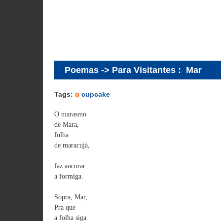
Poemas -> Para Visitantes
:
Mar
Tags:
cupcake
O marasmo
de Mara,
folha
de maracujá,
faz ancorar
a formiga.
Sopra, Mar,
Pra que
a folha siga.