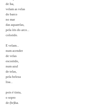
de Isa,
velam as velas
do barco
no mar
das aquarelas,
pela íris do arco...
colorido.
E velam...
num acender
de velas
escorrido,
num azul
de telas,
pela beleza
lisa...
pois é tinta,
o sopro
de (br)Isa.