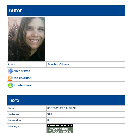
Autor
Autor
Scarlett O'Hara
Mais textos
Rss do autor
Estatísticas
Texto
Data
01/02/2012 18:28:36
Leituras
961
Favoritos
0
Licença