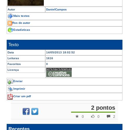
Autor
DanielCampos
Mais textos
Rss do autor
Estatísticas
Texto
Data
14/05/2013 18:02:52
Leituras
1616
Favoritos
0
Licença
Enviar
Imprimir
Criar um pdf
2 pontos
0
0
2
Recentes