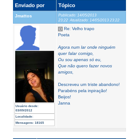
Enviado por
Tópico
Publicado:
14/05/2013
Jmattos
23:22
Atualizado:
14/05/2013 23:22
Re: Velho trapo
Poeta
Agora num lar onde ninguém
quer falar comigo,
Ou sou apenas só eu,
Que não quero fazer novos
amigos,
Descreveu um triste abandono!
Parabéns pela inpiração!
Beijos!
Janna
Usuário desde:
03/09/2012
Localidade:
Mensagens:
18165