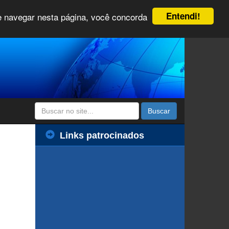
Entendi!
 e navegar nesta página, você concorda
Buscar
Links patrocinados