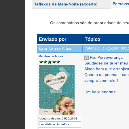
Perseve
Reflexos de Meia-Noite (excerto)
Os comentários são de propriedade de seu
Enviado por
Tópico
Publicado:
17/12/2007 00:
Vera Sousa Silva
Membro de honra
Re: Perseverança
Saudades de te ler meu
Ainda bem que arranjast
Quanto ao poema... sab
sempre bem reler!
Um beijo enorme
Usuário desde:
04/10/2006
Localidade:
Amadora