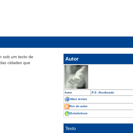
 sob um tecto de
Autor
 das cidades que
Autor
P.S. Alcoforado
Mais textos
Rss do autor
Estatísticas
Texto