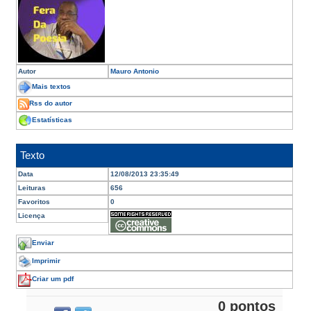
Autor
Mauro Antonio
Mais textos
Rss do autor
Estatísticas
Texto
Data
12/08/2013 23:35:49
Leituras
656
Favoritos
0
Licença
Enviar
Imprimir
Criar um pdf
0 pontos