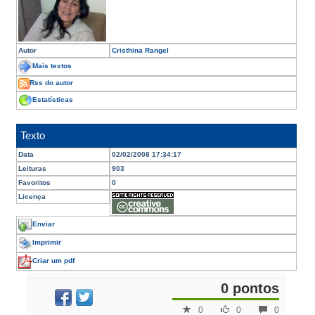
Autor
Cristhina Rangel
Mais textos
Rss do autor
Estatísticas
Texto
Data
02/02/2008 17:34:17
Leituras
903
Favoritos
0
Licença
Enviar
Imprimir
Criar um pdf
0 pontos
0
0
0