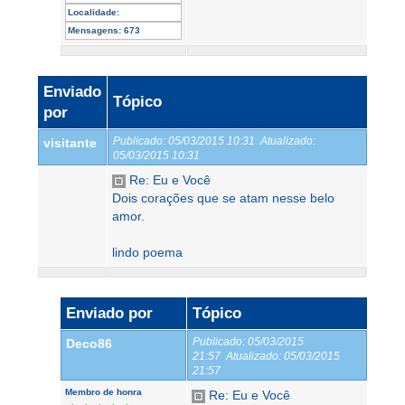
Localidade:
Mensagens:
673
Enviado
Tópico
por
Publicado:
05/03/2015 10:31
Atualizado:
visitante
05/03/2015 10:31
Re: Eu e Você
Dois corações que se atam nesse belo
amor.
lindo poema
Enviado por
Tópico
Publicado:
05/03/2015
Deco86
21:57
Atualizado:
05/03/2015
21:57
Membro de honra
Re: Eu e Você