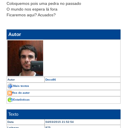
Coloquemos pois uma pedra no passado
O mundo nos espera lá fora
Ficaremos aqui? Acuados?
Autor
Autor
Deco86
Mais textos
Rss do autor
Estatísticas
Texto
Data
04/03/2015 21:52:54
Leituras
875