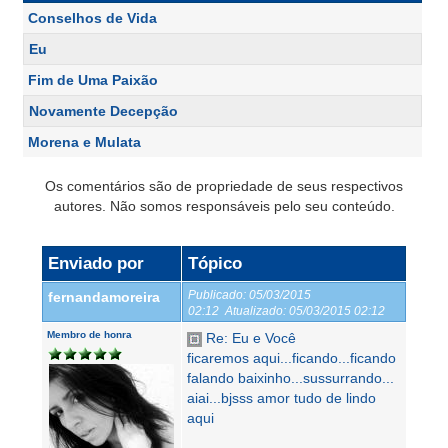
Conselhos de Vida
Eu
Fim de Uma Paixão
Novamente Decepção
Morena e Mulata
Os comentários são de propriedade de seus respectivos
autores. Não somos responsáveis pelo seu conteúdo.
Enviado por
Tópico
Publicado:
05/03/2015
fernandamoreira
02:12
Atualizado:
05/03/2015 02:12
Membro de honra
Re: Eu e Você
ficaremos aqui...ficando...ficando
falando baixinho...sussurrando...
aiai...bjsss amor tudo de lindo
aqui