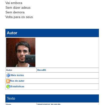
Vai embora
Sem dizer adeus
Sem demora
Volta para os seus
Autor
Autor
Deco86
Mais textos
Rss do autor
Estatísticas
Texto
Data
20/07/2016 20:40:50