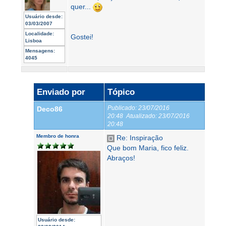
quer...
Usuário desde:
03/03/2007
Localidade:
Gostei!
Lisboa
Mensagens:
4045
Enviado por
Tópico
Publicado:
23/07/2016
Deco86
20:48
Atualizado:
23/07/2016
20:48
Membro de honra
Re: Inspiração
Que bom Maria, fico feliz.
Abraços!
Usuário desde: