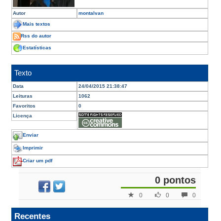
Autor
montalvan
Mais textos
Rss do autor
Estatísticas
Texto
Data
24/04/2015 21:38:47
Leituras
1062
Favoritos
0
Licença
Enviar
Imprimir
Criar um pdf
0 pontos
0
0
0
Recentes