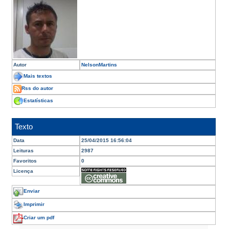
Autor
NelsonMartins
Mais textos
Rss do autor
Estatísticas
Texto
Data
25/04/2015 16:56:04
Leituras
2987
Favoritos
0
Licença
Enviar
Imprimir
Criar um pdf