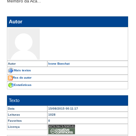
Membro da Aca...
Autor
Autor
Ivone Boechat
Mais textos
Rss do autor
Estatísticas
Texto
Data
15/08/2015 00:11:17
Leituras
1028
Favoritos
0
Licença