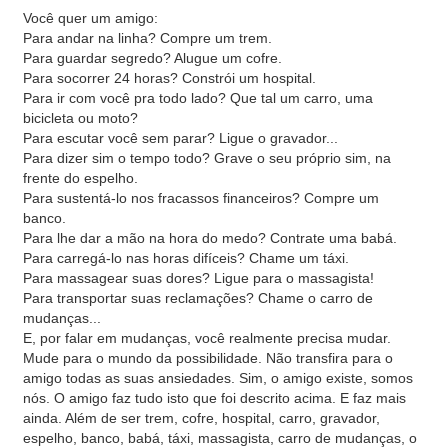
Você quer um amigo:
Para andar na linha? Compre um trem.
Para guardar segredo? Alugue um cofre.
Para socorrer 24 horas? Constrói um hospital.
Para ir com você pra todo lado? Que tal um carro, uma
bicicleta ou moto?
Para escutar você sem parar? Ligue o gravador...
Para dizer sim o tempo todo? Grave o seu próprio sim, na
frente do espelho.
Para sustentá-lo nos fracassos financeiros? Compre um
banco.
Para lhe dar a mão na hora do medo? Contrate uma babá.
Para carregá-lo nas horas difíceis? Chame um táxi.
Para massagear suas dores? Ligue para o massagista!
Para transportar suas reclamações? Chame o carro de
mudanças...
E, por falar em mudanças, você realmente precisa mudar.
Mude para o mundo da possibilidade. Não transfira para o
amigo todas as suas ansiedades. Sim, o amigo existe, somos
nós. O amigo faz tudo isto que foi descrito acima. E faz mais
ainda. Além de ser trem, cofre, hospital, carro, gravador,
espelho, banco, babá, táxi, massagista, carro de mudanças, o