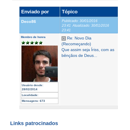
Enviado por
Tópico
Publicado:
30/01/2016
Deco86
23:41
Atualizado:
30/01/2016
23:41
Membro de honra
Re: Novo Dia
(Recomeçando)
Que assim seja Íriss, com as
bênçãos de Deus...
Usuário desde:
28/02/2014
Localidade:
Mensagens:
673
Links patrocinados