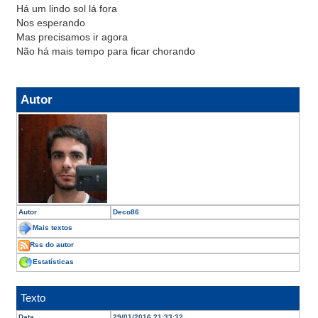
Há um lindo sol lá fora
Nos esperando
Mas precisamos ir agora
Não há mais tempo para ficar chorando
Autor
Autor
Deco86
Mais textos
Rss do autor
Estatísticas
Texto
Data
29/01/2016 21:33:32