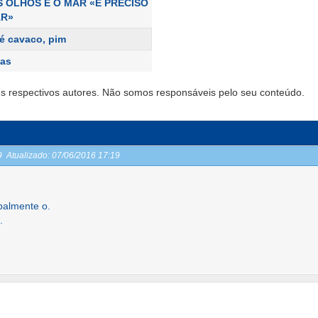
S OLHOS E O MAR «É PRECISO
AR»
é cavaco, pim
as
s respectivos autores. Não somos responsáveis pelo seu conteúdo.
19
Atualizado:
07/06/2016 17:19
ipalmente o.
.