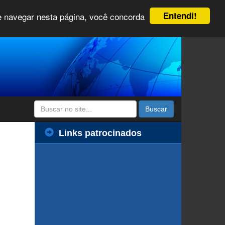
Entendi!
 e navegar nesta página, você concorda
Buscar
Links patrocinados