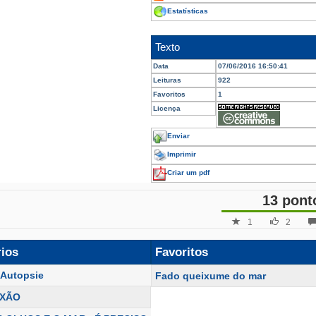
Estatísticas
Texto
Data
07/06/2016 16:50:41
Leituras
922
Favoritos
1
Licença
Enviar
Imprimir
Criar um pdf
13 pont
1
2
rios
Favoritos
'Autopsie
Fado queixume do mar
IXÃO