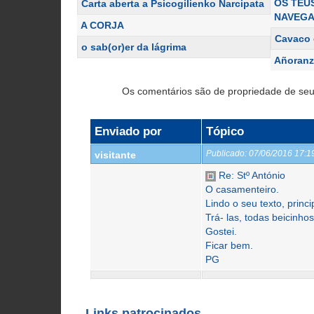
OS TEU
Carta aberta a Psicogilienko Narcipata
NAVEG
A CORJA
Cavaco 
o sab(or)er da lágrima
Añoranz
Os comentários são de propriedade de seu
Enviado por
Tópico
Publicado:
07/06/2016 17:
visitante
Re: Stº António
O casamenteiro.
Lindo o seu texto, princ
Trá- las, todas beicinhos
Gostei.
Ficar bem.
PG
Links patrocinados