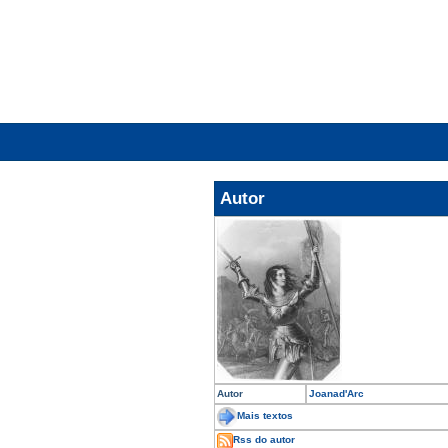
Autor
Autor
Joanad'Arc
Mais textos
Rss do autor