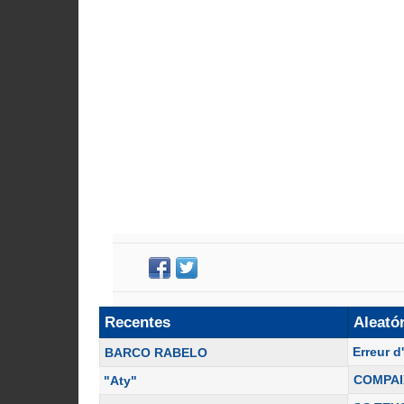
Recentes
Aleató
Erreur d
BARCO RABELO
COMPA
"Aty"