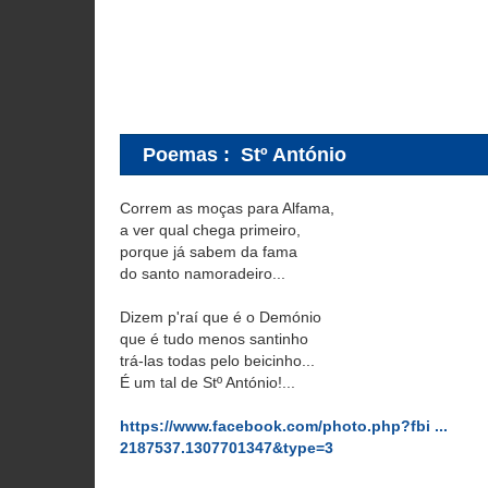
Poemas
:
Stº António
Correm as moças para Alfama,
a ver qual chega primeiro,
porque já sabem da fama
do santo namoradeiro...
Dizem p'raí que é o Demónio
que é tudo menos santinho
trá-las todas pelo beicinho...
É um tal de Stº António!...
https://www.facebook.com/photo.php?fbi ...
2187537.1307701347&type=3