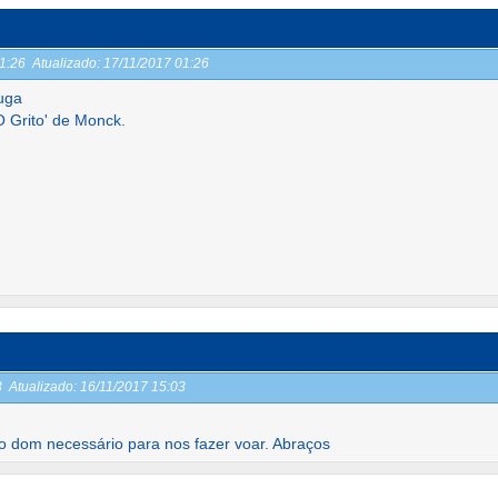
01:26
Atualizado:
17/11/2017 01:26
uga
 Grito' de Monck.
03
Atualizado:
16/11/2017 15:03
o dom necessário para nos fazer voar. Abraços