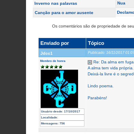
Nua
Inverno nas palavras
Declam
Canção para o amor ausente
Os comentários são de propriedade de seu
Enviado por
Tópico
Publicado:
16/11/2017 01:
Jdcc1
Membro de honra
Re: Da alma em fuga
A alma tem vida própria.
Deixá-la livre é o segr
Lindo poema.
Parabéns!
Usuário desde:
17/10/2017
Localidade:
Mensagens:
756