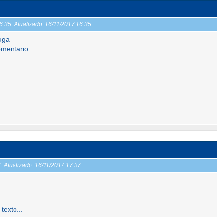
16:35
Atualizado:
16/11/2017 16:35
uga
omentário.
37
Atualizado:
16/11/2017 17:37
texto...