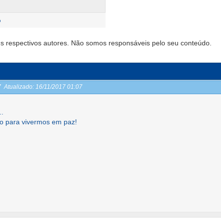
o
s respectivos autores. Não somos responsáveis pelo seu conteúdo.
07
Atualizado:
16/11/2017 01:07
..
edo para vivermos em paz!