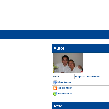
Autor
Autor
RaipoetaLonato2010
Mais textos
Rss do autor
Estatísticas
Texto