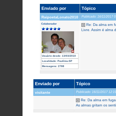
Enviado por
Tópico
Publicado:
16/11/2017 
RaipoetaLonato2010
Colaborador
Re: Da alma em f
Livre. Assim é alma
Usuário desde:
13/03/2010
Localidade:
Paulínia-SP
Mensagens:
2788
Enviado por
Tópico
Publicado:
16/11/2017 12:
visitante
Re: Da alma em fuga
As almas gritam os sen