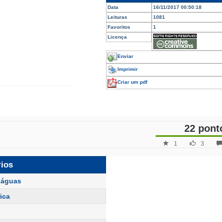
Data
16/11/2017 00:50:18
Leituras
1081
Favoritos
1
Licença
Enviar
Imprimir
Criar um pdf
22 pont
1
3
rios
e águas
ica