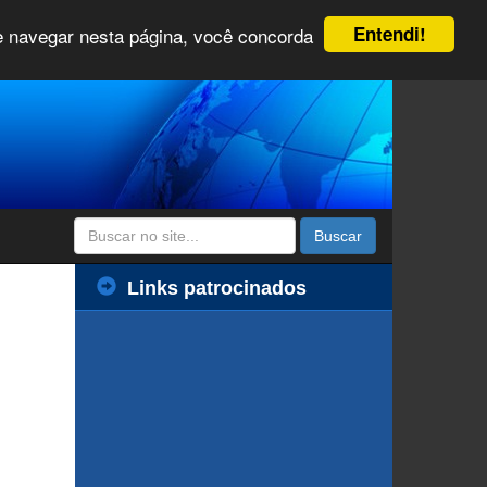
Entendi!
 e navegar nesta página, você concorda
Buscar
Links patrocinados