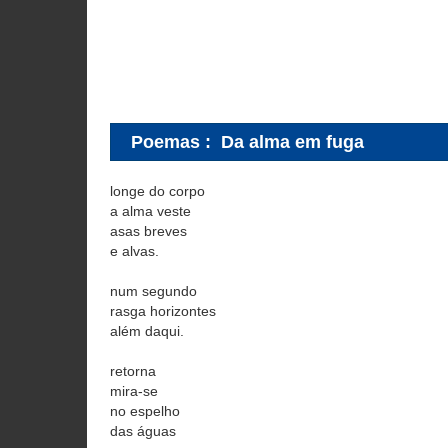
Poemas
:
Da alma em fuga
longe do corpo
a alma veste
asas breves
e alvas.
num segundo
rasga horizontes
além daqui.
retorna
mira-se
no espelho
das águas