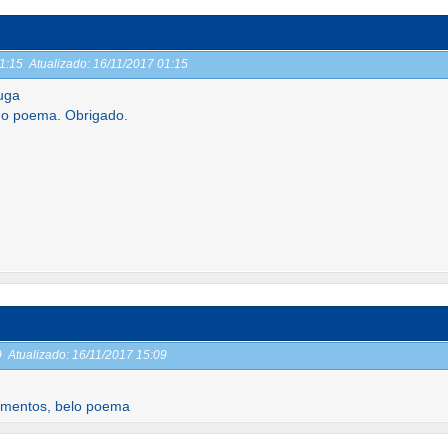
01:15
Atualizado:
16/11/2017 01:15
uga
 do poema. Obrigado.
19
Atualizado:
16/11/2017 15:09
timentos, belo poema