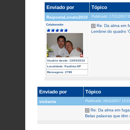
Enviado por
Tópico
Publicado:
17/11/2017 
RaipoetaLonato2010
Colaborador
Re: Da alma em f
Lembrei do quadro 'O
Usuário desde:
13/03/2010
Localidade:
Paulínia-SP
Mensagens:
2788
Enviado por
Tópico
Publicado:
16/11/2017 15:
visitante
Re: Da alma em fuga
Belas palavras que têm 