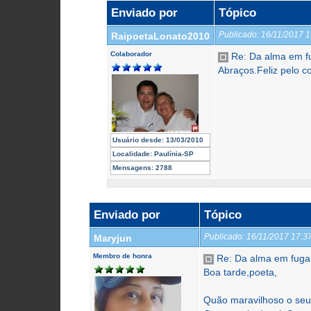
Enviado por
Tópico
Publicado:
16/11/2017 
RaipoetaLonato2010
Colaborador
Re: Da alma em f
Abraços.Feliz pelo c
Usuário desde:
13/03/2010
Localidade:
Paulínia-SP
Mensagens:
2788
Enviado por
Tópico
Publicado:
16/11/2017 17:
Maryjun
Membro de honra
Re: Da alma em fuga
Boa tarde,poeta,
Quão maravilhoso o seu 