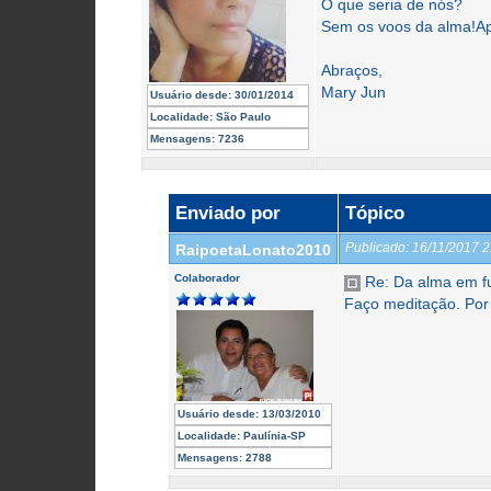
O que seria de nós?
Sem os voos da alma!Ap
Abraços,
Mary Jun
Usuário desde:
30/01/2014
Localidade:
São Paulo
Mensagens:
7236
Enviado por
Tópico
Publicado:
16/11/2017 
RaipoetaLonato2010
Colaborador
Re: Da alma em f
Faço meditação. Por
Usuário desde:
13/03/2010
Localidade:
Paulínia-SP
Mensagens:
2788