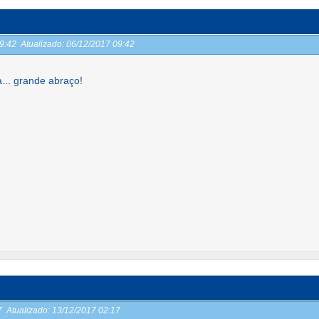
09:42
Atualizado:
06/12/2017 09:42
... grande abraço!
17
Atualizado:
13/12/2017 02:17