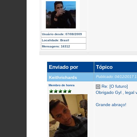
Usuário desde:
07/08/2009
Localidade:
Brasil
Mensagens:
16312
Enviado por
Tópico
Publicado:
04/12/2017 
Keithrichards
Membro de honra
Re: [O futuro]
Obrigado Gyl , legal
Grande abraço!