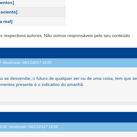
entos]
sciente]
a real]
s respectivos autores. Não somos responsáveis pelo seu conteúdo.
00
Atualizado:
04/12/2017 18:00
ão se desvendar, o futuro de qualquer ser ou de uma coisa, tem que se
mentos presente é o indicativo do amanhã.
18:06
Atualizado:
04/12/2017 18:06