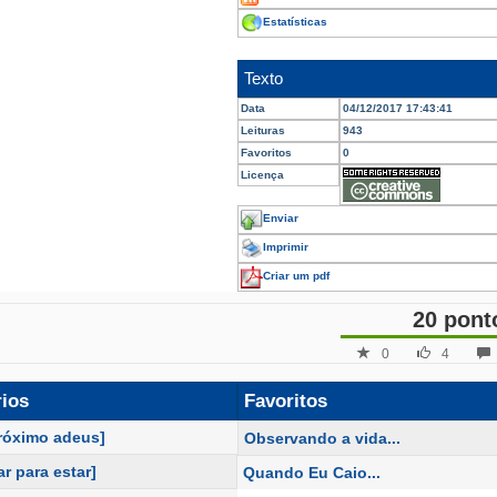
Estatísticas
Texto
Data
04/12/2017 17:43:41
Leituras
943
Favoritos
0
Licença
Enviar
Imprimir
Criar um pdf
20 pont
0
4
rios
Favoritos
próximo adeus]
Observando a vida...
r para estar]
Quando Eu Caio...