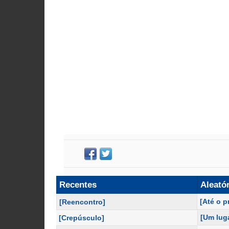
Recentes
Aleató
[Até o 
[Reencontro]
[Um luga
[Crepúsculo]