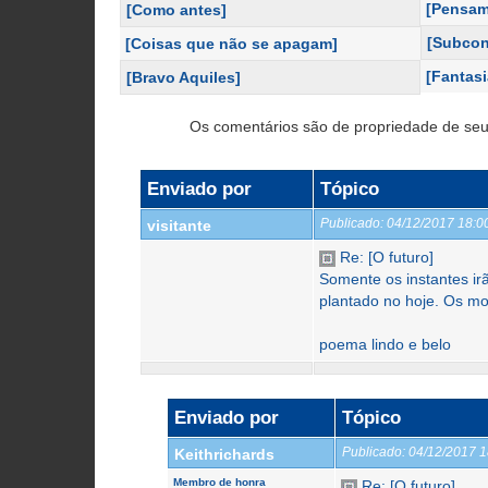
[Pensam
[Como antes]
[Subcon
[Coisas que não se apagam]
[Fantasi
[Bravo Aquiles]
Os comentários são de propriedade de seu
Enviado por
Tópico
Publicado:
04/12/2017 18:
visitante
Re: [O futuro]
Somente os instantes ir
plantado no hoje. Os mo
poema lindo e belo
Enviado por
Tópico
Publicado:
04/12/2017 
Keithrichards
Membro de honra
Re: [O futuro]