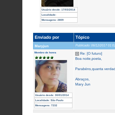
Usuário desde:
17/03/2014
Localidade:
Mensagens:
2809
Enviado por
Tópico
Publicado:
06/12/2017 01:
Maryjun
Membro de honra
Re: [O futuro]
Boa noite,poeta,
Parabéns,quanta verda
Abraços,
Mary Jun
Usuário desde:
30/01/2014
Localidade:
São Paulo
Mensagens:
7232