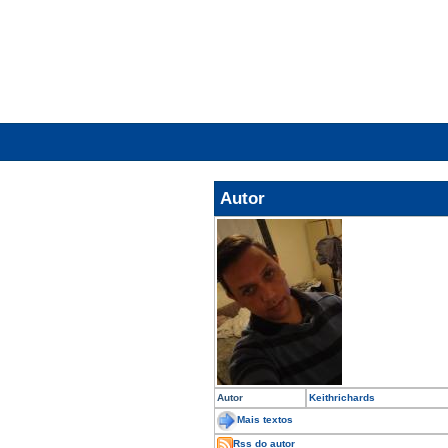
Autor
Autor
Keithrichards
Mais textos
Rss do autor