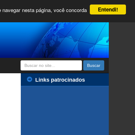
Entendi!
 e navegar nesta página, você concorda
Buscar
Links patrocinados