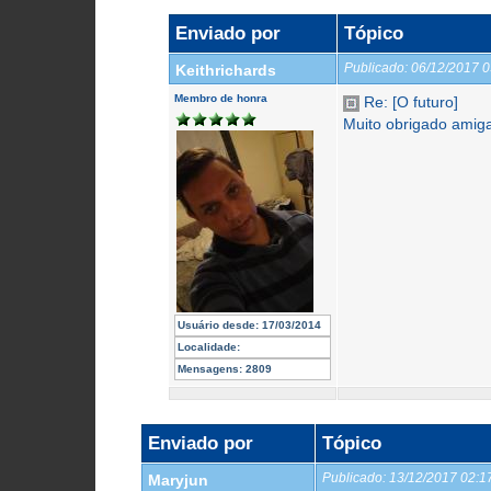
Enviado por
Tópico
Publicado:
06/12/2017 
Keithrichards
Membro de honra
Re: [O futuro]
Muito obrigado amiga
Usuário desde:
17/03/2014
Localidade:
Mensagens:
2809
Enviado por
Tópico
Publicado:
13/12/2017 02:
Maryjun