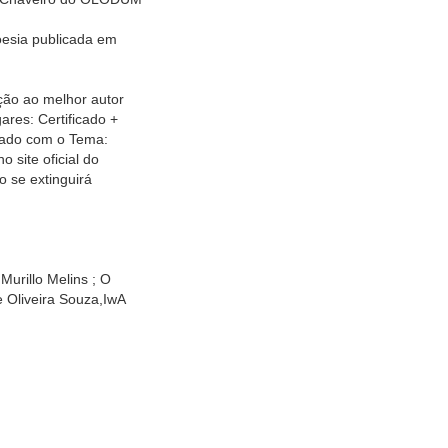
poesia publicada em
ão ao melhor autor
ares: Certificado +
tado com o Tema:
site oficial do
o se extinguirá
Murillo Melins ; O
e Oliveira Souza,IwA