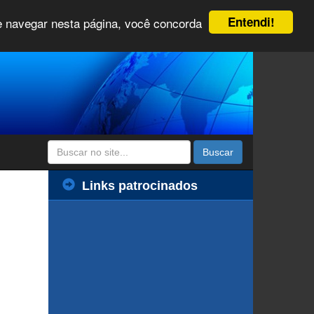
Entendi!
 e navegar nesta página, você concorda
Buscar
Links patrocinados