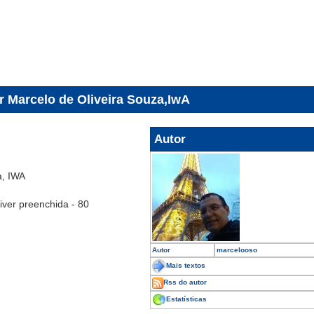
or Marcelo de Oliveira Souza,IwA
Autor
a, IWA
tiver preenchida - 80
Autor
marcelooso
Mais textos
Rss do autor
Estatísticas