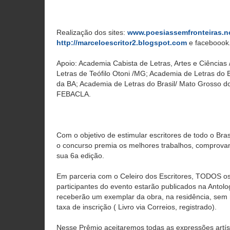
Realização dos sites:
www.poesiassemfronteiras.n
http://marceloescritor2.blogspot.com
e faceboook.
Apoio: Academia Cabista de Letras, Artes e Ciências
Letras de Teófilo Otoni /MG; Academia de Letras do B
da BA; Academia de Letras do Brasil/ Mato Grosso do
FEBACLA.
Com o objetivo de estimular escritores de todo o Bras
o concurso premia os melhores trabalhos, comprov
sua 6a edição.
Em parceria com o Celeiro dos Escritores, TODOS os
participantes do evento estarão publicados na Antolo
receberão um exemplar da obra, na residência, se
taxa de inscrição ( Livro via Correios, registrado).
Nesse Prêmio aceitaremos todas as expressões artísti