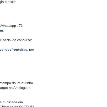
gia e assim
l/whatsapp : 71-
om
.
oficial do concurso:
com/psfronteiras
, por
estampa do Pelourinho
aque na Antologia e
sia publicada em
o + Chaveiro do OLODUM