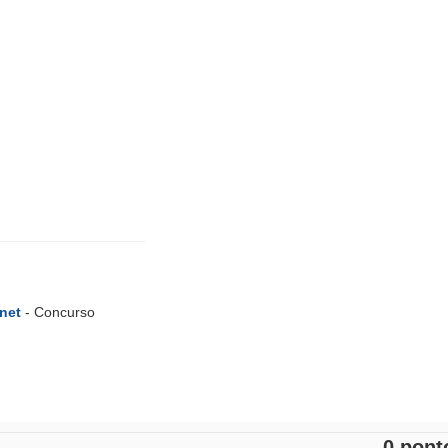
net
- Concurso
0 pont