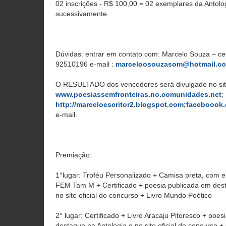
02 inscrições - R$ 100,00 = 02 exemplares da Antolo
sucessivamente.
Dúvidas: entrar em contato com: Marcelo Souza – ce
92510196 e-mail :
marceloosouzasom@hotmail.c
O RESULTADO dos vencedores será divulgado no site 
www.poesiassemfronteiras.no.comunidades.net
;
http://marceloescritor2.blogspot.com;faceboook.
e-mail.
Premiação:
1°lugar: Troféu Personalizado + Camisa preta, com 
FEM Tam M + Certificado + poesia publicada em dest
no site oficial do concurso + Livro Mundo Poético
2° lugar: Certificado + Livro Aracaju Pitoresco + poe
destaque na Antologia e no site oficial do concurs