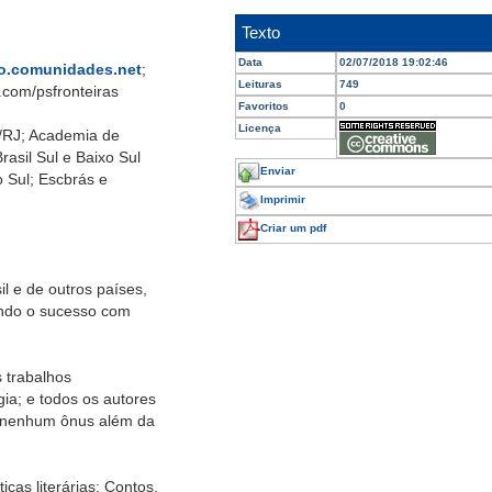
Texto
Data
02/07/2018 19:02:46
o.comunidades.net
;
Leituras
749
com/psfronteiras
Favoritos
0
Licença
 /RJ; Academia de
rasil Sul e Baixo Sul
Enviar
 Sul; Escbrás e
Imprimir
Criar um pdf
il e de outros países,
ando o sucesso com
 trabalhos
gia; e todos os autores
m nenhum ônus além da
cas literárias: Contos,