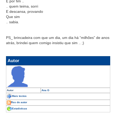
E por fim ..
.. quem teima, sorri
E descansa, provando
Que sim
.. sabia.
PS_ brincadeira com que um dia, um dia há “milhões” de anos
atrás, brindei quem comigo insistiu que sim .. ;)
Autor
Autor
Ana G
Mais textos
Rss do autor
Estatísticas