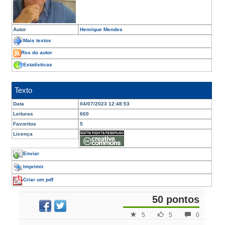
Autor
Henrique Mendes
Mais textos
Rss do autor
Estatísticas
Texto
Data
04/07/2023 12:48:53
Leituras
660
Favoritos
5
Licença
Enviar
Imprimir
Criar um pdf
50 pontos
5
5
0