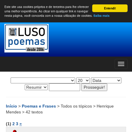
Este site usa cookies próprios e de terceiros para lhe oferecer
Entendi!
uma melhor experiência. Ao clicar em qualquer link e navegar
nesta página, você concorda com a nossa utilização de cookies.
Saiba mais
Início
>
Poemas e Frases
> Todos os tópicos > Henrique
Mendes > 42 textos
(1)
2
3
»