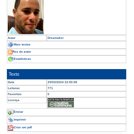
Autor
Dreamaker
Mais textos
Rss do autor
Estatísticas
Texto
Data
25/03/2024 22:00:08
Leituras
771
Favoritos
0
Licença
Enviar
Imprimir
Criar um pdf