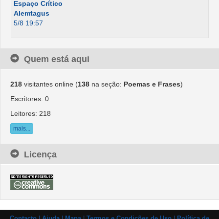
Espaço Crítico
Alemtagus
5/8 19:57
Quem está aqui
218
visitantes online (
138
na seção:
Poemas e Frases
)
Escritores: 0
Leitores: 218
mais...
Licença
Contacto
|
Ajuda
|
Mapa
|
Termos e Condições de Uso
|
Política de