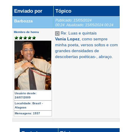
Enviado por
Tópico
Publicado:
15/05/2024
Barbozza
00:24
Atualizado:
15/05/2024 00:24
Membro de honra
Re: Luas e quintais
Vania Lopez
, como sempre
minha poeta, versos soltos e com
grandes densidades de
descobertas poéticas-, abraço.
Usuário desde:
24/07/2009
Localidade:
Brasil -
Alagoas
Mensagens:
1937