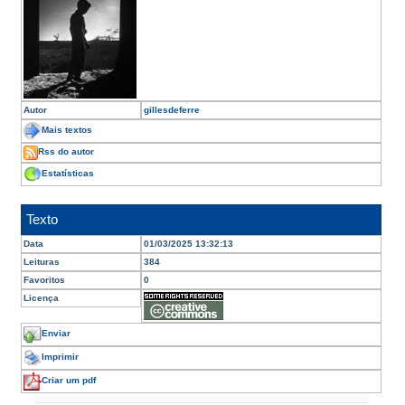
Autor
gillesdeferre
Mais textos
Rss do autor
Estatísticas
Texto
Data
01/03/2025 13:32:13
Leituras
384
Favoritos
0
Licença
Enviar
Imprimir
Criar um pdf