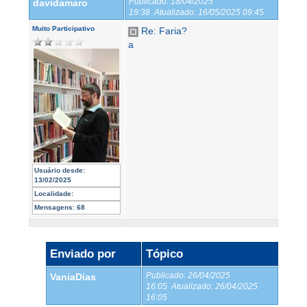
Publicado:
18/04/2025
davidamaro
19:38
Atualizado:
16/05/2025 09:45
Muito Participativo
Re: Faria?
a
Usuário desde:
13/02/2025
Localidade:
Mensagens:
68
Enviado por
Tópico
Publicado:
26/04/2025
VaniaDias
16:05
Atualizado:
26/04/2025
16:05