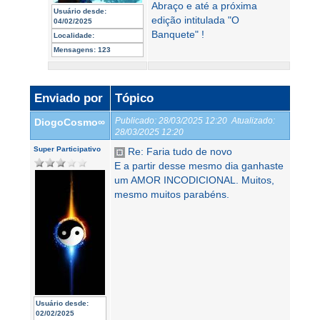
Abraço e até a próxima
Usuário desde:
edição intitulada "O
04/02/2025
Banquete" !
Localidade:
Mensagens:
123
Enviado por
Tópico
Publicado:
28/03/2025 12:20
Atualizado:
DiogoCosmo∞
28/03/2025 12:20
Super Participativo
Re: Faria tudo de novo
E a partir desse mesmo dia ganhaste
um AMOR INCODICIONAL. Muitos,
mesmo muitos parabéns.
Usuário desde:
02/02/2025