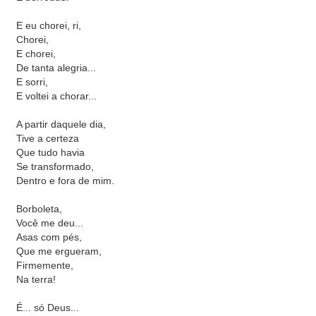
E eu chorei, ri,
Chorei,
E chorei,
De tanta alegria...
E sorri,
E voltei a chorar...
A partir daquele dia,
Tive a certeza
Que tudo havia
Se transformado,
Dentro e fora de mim.
Borboleta,
Você me deu...
Asas com pés,
Que me ergueram,
Firmemente,
Na terra!
É... só Deus...