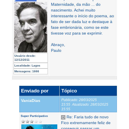
Maternidade, da mão ... do
nascimento. Achei muito
interessante o início do poema, ao
fato de ser dada luz e destaque à
fase embrionária, como se este
tivesse voz para se exprimir.
Abraço,
Paulo
Usuário desde:
12/12/2011
Localidade:
Lagos
Mensagens:
1666
Enviado por
Tópico
Publicado:
28/03/2025
VaniaDias
15:55
Atualizado:
28/03/2025
15:55
Super Participativo
Re: Faria tudo de novo
Fico extremamente feliz de
conseguir passar um