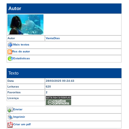
Autor
Autor
VaniaDias
Mais textos
Rss do autor
Estatísticas
Texto
Data
28/03/2025 00:24:43
Leituras
620
Favoritos
2
Licença
Enviar
Imprimir
Criar um pdf