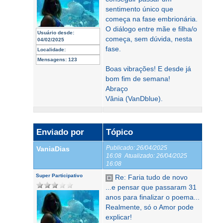
sentimento único que
começa na fase embrionária.
O diálogo entre mãe e filha/o
Usuário desde:
começa, sem dúvida, nesta
04/02/2025
fase.
Localidade:
Mensagens:
123
Boas vibrações! E desde já
bom fim de semana!
Abraço
Vânia (VanDblue).
Enviado por
Tópico
Publicado:
26/04/2025
VaniaDias
16:08
Atualizado:
26/04/2025
16:08
Super Participativo
Re: Faria tudo de novo
...e pensar que passaram 31
anos para finalizar o poema...
Realmente, só o Amor pode
explicar!