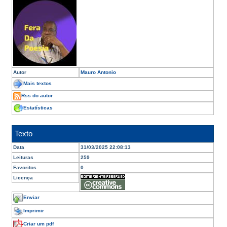
Autor
Mauro Antonio
Mais textos
Rss do autor
Estatísticas
Texto
Data
31/03/2025 22:08:13
Leituras
259
Favoritos
0
Licença
Enviar
Imprimir
Criar um pdf