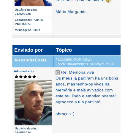
Usuário desde:
Mário Margaride
24/02/2025
Localidade:
PORTO-
PORTUGAL
Mensagens:
1035
Enviado por
Tópico
Publicado:
01/07/2025
AlexandreCosta
15:26
Atualizado:
01/07/2025 15:26
Administrador
Re: Memória viva
Os meus já partiram há uns bons
anos, mas tenho-os vivos na
memória e mais avivados com
este teu lindo e emotivo poema!
agradeço a tua partilha!
abraços :)
Usuário desde:
06/05/2024