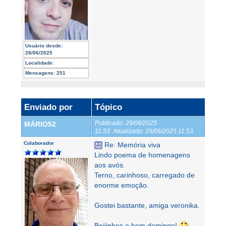
Usuário desde:
28/06/2025
Localidade:
Mensagens:
251
Enviado por
Tópico
Publicado:
29/06/2025
MÁRIO52
11:53
Atualizado:
29/06/2025 11:53
Colaborador
Re: Memória viva
Lindo poema de homenagens
aos avós.
Terno, carinhoso, carregado de
enorme emoção.
Gostei bastante, amiga veronika.
Beijinhos e bom domingo!