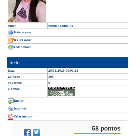
Autor
veronikaagnelllo
Mais textos
Rss do autor
Estatísticas
Texto
Data
28/06/2025 00:03:18
Leituras
396
Favoritos
5
Licença
Enviar
Imprimir
Criar um pdf
58 pontos