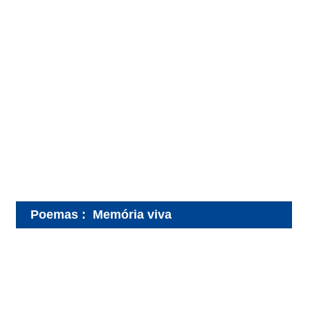
Poemas
:
Memória viva