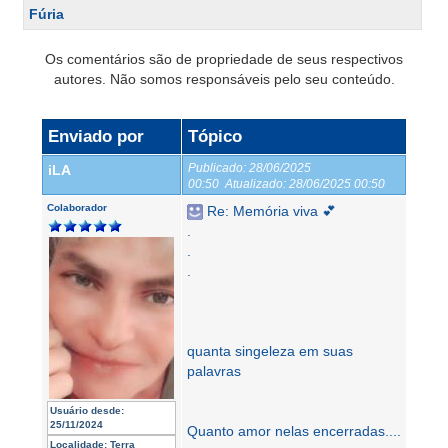
Fúria
Os comentários são de propriedade de seus respectivos
autores. Não somos responsáveis pelo seu conteúdo.
Enviado por
Tópico
Publicado:
28/06/2025
iLA
00:50
Atualizado:
28/06/2025 00:50
Colaborador
Re: Memória viva 💕
.
.
.
quanta singeleza em suas
palavras
Usuário desde:
25/11/2024
Quanto amor nelas encerradas....
Localidade:
Terra