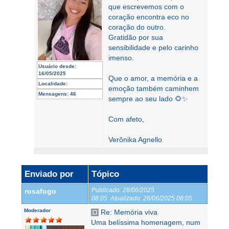
que escrevemos com o
coração encontra eco no
coração do outro.
Gratidão por sua
sensibilidade e pelo carinho
imenso.
Usuário desde:
16/05/2025
Que o amor, a memória e a
Localidade:
emoção também caminhem
Mensagens:
46
sempre ao seu lado 🌻✨
Com afeto,
Verônika Agnello
Enviado por
Tópico
Publicado:
28/06/2025
rosafogo
08:05
Atualizado:
28/06/2025 08:05
Moderador
Re: Memória viva
Uma belíssima homenagem, num