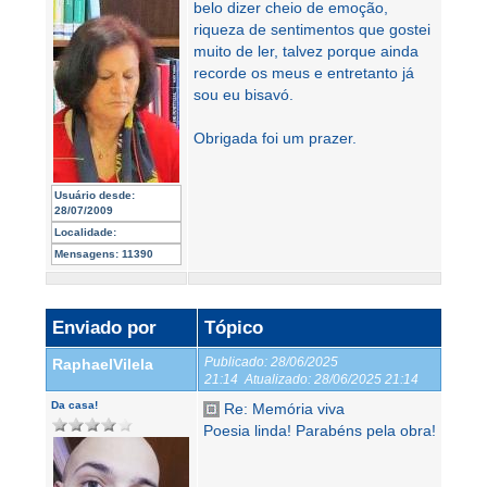
belo dizer cheio de emoção,
riqueza de sentimentos que gostei
muito de ler, talvez porque ainda
recorde os meus e entretanto já
sou eu bisavó.
Obrigada foi um prazer.
Usuário desde:
28/07/2009
Localidade:
Mensagens:
11390
Enviado por
Tópico
Publicado:
28/06/2025
RaphaelVilela
21:14
Atualizado:
28/06/2025 21:14
Da casa!
Re: Memória viva
Poesia linda! Parabéns pela obra!