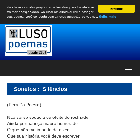
Este site usa cookies próprios e de terceiros para lhe oferecer
Entendi!
uma melhor experiência. Ao clicar em qualquer link e navegar
nesta página, você concorda com a nossa utilização de cookies.
Saiba mais
Sonetos
:
Silêncios
(Fera Da Poesia)
Não sei se sequela ou efeito do resfriado
Ainda permaneço mauro humorado
O que não me impede de dizer
Que sua história você deve escrever.