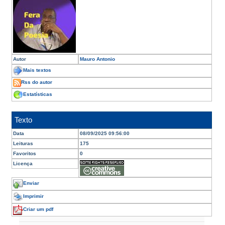
Autor
Mauro Antonio
Mais textos
Rss do autor
Estatísticas
Texto
Data
08/09/2025 09:56:00
Leituras
175
Favoritos
0
Licença
Enviar
Imprimir
Criar um pdf