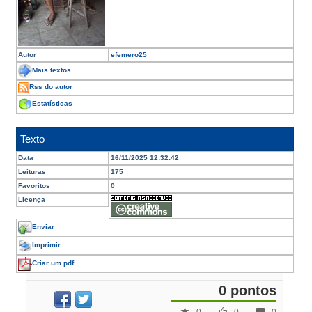
Autor
efemero25
Mais textos
Rss do autor
Estatísticas
Texto
Data
16/11/2025 12:32:42
Leituras
175
Favoritos
0
Licença
Enviar
Imprimir
Criar um pdf
0 pontos