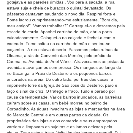
gotejava e as paredes úmidas . Vou para a sacada, a rua
estava suja e cheia de buracos.o quintal devastado. Os
pássaros cantavam saudando o novo dia. Respirei forte e
Fome ladrou cumprimentando-me esfuziamente. "Bom dia,
meu amigo!" "Vamos trabalhar?" Carreguei-o e descemos pela
escada de corda. Apanhei carrinho de mão, abri a porta
cuidadosamente. Coloquei-o na calçada e fechei-a com o
cadeado. Fome saltou no carrinho de mão e sentou-se
caçamba.. A rua estava deserta. Passamos pelas ruínas da
Oleama, atrás do Convento das Mercês, pelo prédio da
Caema, na Avenida do Anel Viário.. Atravessamos as pistas da
avenida e avançamos sem pressa. Os mangues ao longo do
rio Bacanga, a Praia de Desterro e os pequenos barcos
ancorados na areia. Do outro lado, por trás das casas, a
imponente torre da Igreja de São José do Desterro, paro e
faço o sinal da cruz. O tráfego é fraco. Tudo é parado por
causa da tempestade. Vários bairros inundados, as barreiras
caíram sobre as casas, um bebê morreu no bairro de
Coroadinho. As águas invadiram as lojas e mercearias na área
do Mercado Central e em outras partes da cidade. Os
proprietários das lojas e dos comercio e seus empregados
varriam e limpavam as sujeiras e as lamas deixada pela
chuva. Tudo estava triste. Voltei às dez horas da manhã. Fui