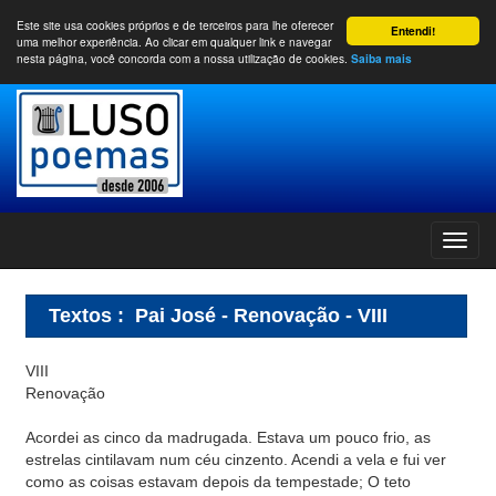
Este site usa cookies próprios e de terceiros para lhe oferecer
Entendi!
uma melhor experiência. Ao clicar em qualquer link e navegar
nesta página, você concorda com a nossa utilização de cookies.
Saiba mais
Textos
:
Pai José - Renovação - VIII
VIII
Renovação
Acordei as cinco da madrugada. Estava um pouco frio, as
estrelas cintilavam num céu cinzento. Acendi a vela e fui ver
como as coisas estavam depois da tempestade; O teto