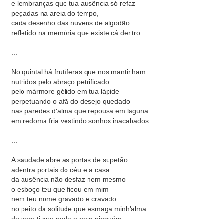
e lembranças que tua ausência só refaz
pegadas na areia do tempo,
cada desenho das nuvens de algodão
refletido na memória que existe cá dentro.
...
No quintal há frutíferas que nos mantinham
nutridos pelo abraço petrificado
pelo mármore gélido em tua lápide
perpetuando o afã do desejo quedado
nas paredes d'alma que repousa em laguna
em redoma fria vestindo sonhos inacabados.
...
A saudade abre as portas de supetão
adentra portais do céu e a casa
da ausência não desfaz nem mesmo
o esboço teu que ficou em mim
nem teu nome gravado e cravado
no peito da solitude que esmaga minh'alma
do sem-ti que nada e nem ninguém